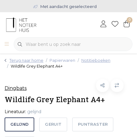
Met aandacht geselecteerd
0
Terug naar home
Papierwaren
Notitieboeken
Wildlife Grey Elephant A4+
Dingbats
Wildlife Grey Elephant A4+
Lineatuur:
gelijnd
GELIJND
GERUIT
PUNTRASTER