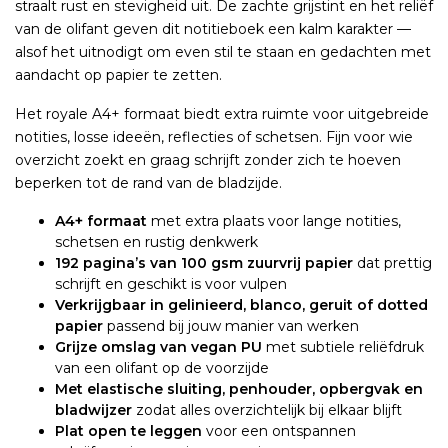
straalt rust en stevigheid uit. De zachte grijstint en het reliëf
van de olifant geven dit notitieboek een kalm karakter —
alsof het uitnodigt om even stil te staan en gedachten met
aandacht op papier te zetten.
Het royale A4+ formaat biedt extra ruimte voor uitgebreide
notities, losse ideeën, reflecties of schetsen. Fijn voor wie
overzicht zoekt en graag schrijft zonder zich te hoeven
beperken tot de rand van de bladzijde.
A4+ formaat
met extra plaats voor lange notities,
schetsen en rustig denkwerk
192 pagina’s van 100 gsm zuurvrij papier
dat prettig
schrijft en geschikt is voor vulpen
Verkrijgbaar in gelinieerd, blanco, geruit of dotted
papier
passend bij jouw manier van werken
Grijze omslag van vegan PU
met subtiele reliëfdruk
van een olifant op de voorzijde
Met elastische sluiting, penhouder, opbergvak en
bladwijzer
zodat alles overzichtelijk bij elkaar blijft
Plat open te leggen
voor een ontspannen