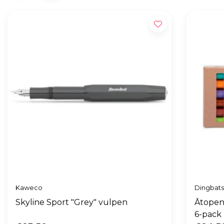
Kaweco
Dingbat
Skyline Sport "Grey" vulpen
Ātopen
6-pack