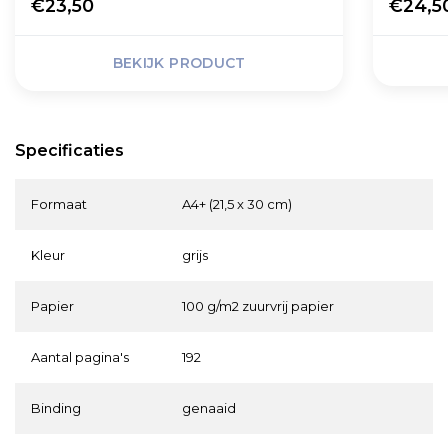
€23,50
€24,5
BEKIJK PRODUCT
Specificaties
Formaat
A4+ (21,5 x 30 cm)
Kleur
grijs
Papier
100 g/m2 zuurvrij papier
Aantal pagina's
192
Binding
genaaid