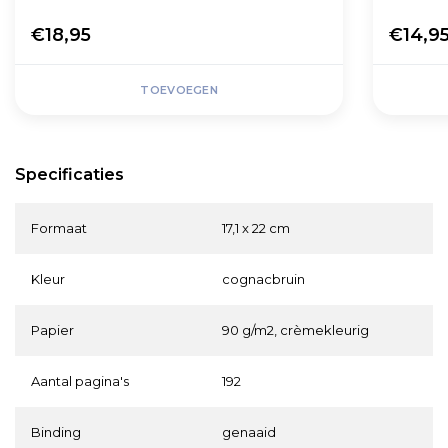
€18,95
€14,9
TOEVOEGEN
Specificaties
Formaat
17,1 x 22 cm
Kleur
cognacbruin
Papier
90 g/m2, crèmekleurig
Aantal pagina's
192
Binding
genaaid