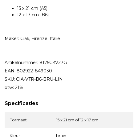
15 x 21 cm (A5)
12 x 17 cm (B6)
Maker: Ciak, Firenze, Italië
Artikelnummer: 8175CKV27G
EAN: 8029221849030
SKU: CIA-VTR-B6-BRU-LIN
btw: 21%
Specificaties
Formaat
15 x 21 cm of 12 x 17 cm
Kleur
bruin