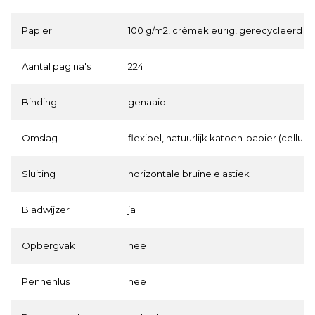
Papier
100 g/m2, crèmekleurig, gerecycleerd
Aantal pagina's
224
Binding
genaaid
Omslag
flexibel, natuurlijk katoen-papier (cellul
Sluiting
horizontale bruine elastiek
Bladwijzer
ja
Opbergvak
nee
Pennenlus
nee