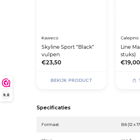
Kaweco
Calepino
Skyline Sport "Black"
Line Ma
vulpen
stuks)
€23,50
€19,0
BEKIJK PRODUCT
9,8
Specificaties
Formaat
B6 (12 x 1