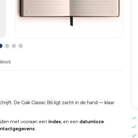
iews
ijft. De Ciak Classic B6 ligt zacht in de hand — klaar
jden met vooraan een
index
, en een
datumloze
contactgegevens
.