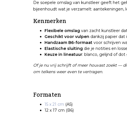
De soepele omslag van kunstleer geeft het geheel
bijeenhoudt wat je verzamelt: aantekeningen, lo
Kenmerken
Flexibele omslag
van zacht kunstleer dat
Geschikt voor vulpen
dankzij papier dat
Handzaam B6-formaat
voor schrijven wa
Elastische sluiting
die je notities en lo
Keuze in lineatuur
: blanco, gelijnd of dot 
Of je nu vrij schrijft of meer houvast zoekt — d
om telkens weer even te vertragen.
Formaten
15 x 21 cm
(A5)
12 x 17 cm (B6)