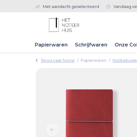
Met aandacht geselecteerd
Vandaag ve
Papierwaren
Schrijfwaren
Onze Col
Terug naar home
Papierwaren
Notitieboe