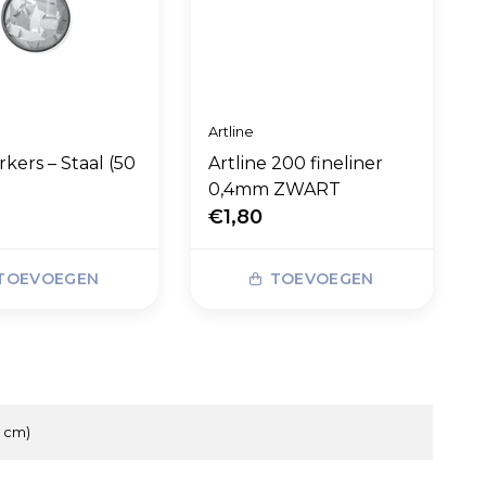
Artline
rkers – Staal (50
Artline 200 fineliner
0,4mm ZWART
0
€1,80
TOEVOEGEN
TOEVOEGEN
7 cm)