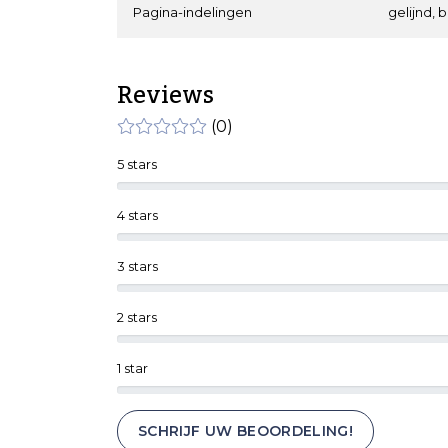
Pagina-indelingen
gelijnd, 
Reviews
(0)
5 stars
4 stars
3 stars
2 stars
1 star
SCHRIJF UW BEOORDELING!