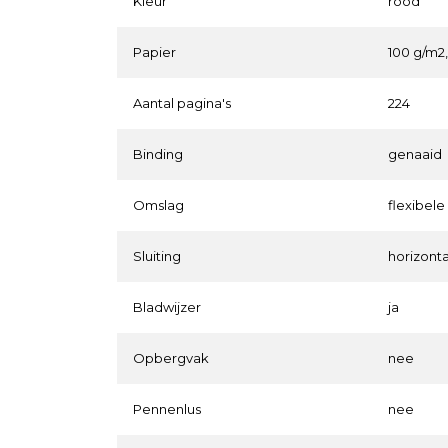
Kleur
rood
Papier
100 g/m2
Aantal pagina's
224
Binding
genaaid
Omslag
flexibele
Sluiting
horizonta
Bladwijzer
ja
Opbergvak
nee
Pennenlus
nee