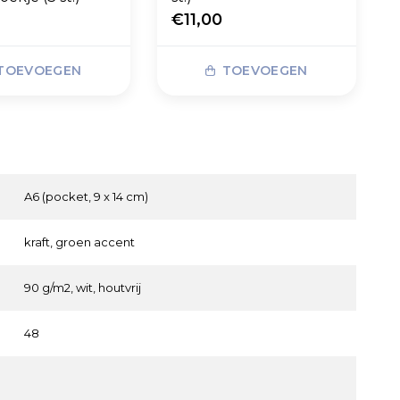
€11,00
TOEVOEGEN
TOEVOEGEN
A6 (pocket, 9 x 14 cm)
kraft, groen accent
90 g/m2, wit, houtvrij
48