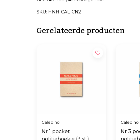
SKU: HNH-CAL-CN2
Gerelateerde producten
Calepino
Calepino
Nr 1 pocket
Nr 3 po
notitieboekje (3 st.)
notitieb