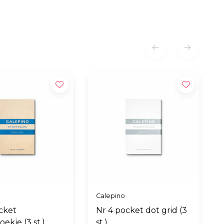
Calepino
cket
Nr 4 pocket dot grid (3
oekje (3 st.)
st.)