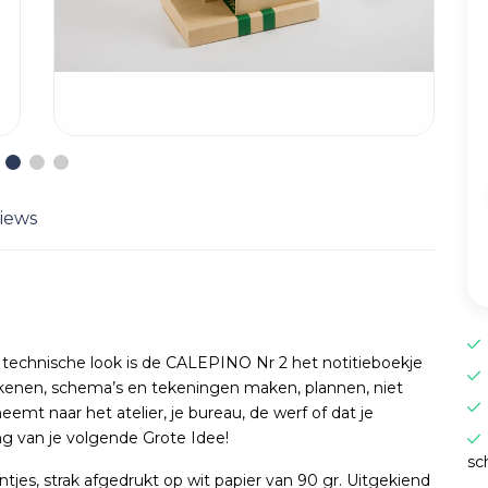
iews
n technische look is de CALEPINO Nr 2 het notitieboekje
 rekenen, schema’s en tekeningen maken, plannen, niet
eemt naar het atelier, je bureau, de werf of dat je
ing van je volgende Grote Idee!
sc
ntjes, strak afgedrukt op wit papier van 90 gr. Uitgekiend