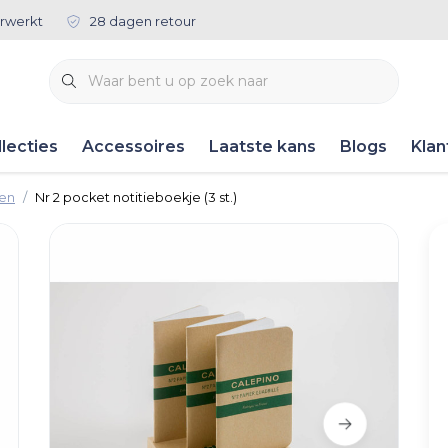
rwerkt
28 dagen retour
lecties
Accessoires
Laatste kans
Blogs
Klan
ken
Nr 2 pocket notitieboekje (3 st.)