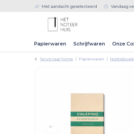
Met aandacht geselecteerd
Vandaag ve
Papierwaren
Schrijfwaren
Onze Col
Terug naar home
Papierwaren
Notitieboe