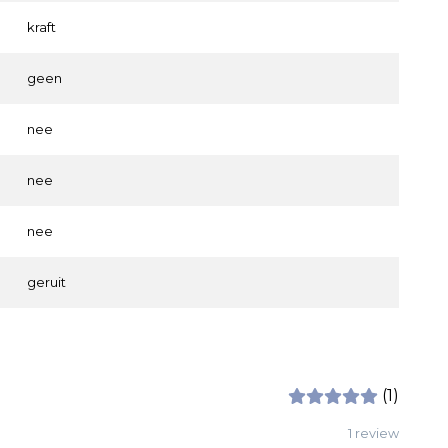
kraft
geen
nee
nee
nee
geruit
(1)
1 review