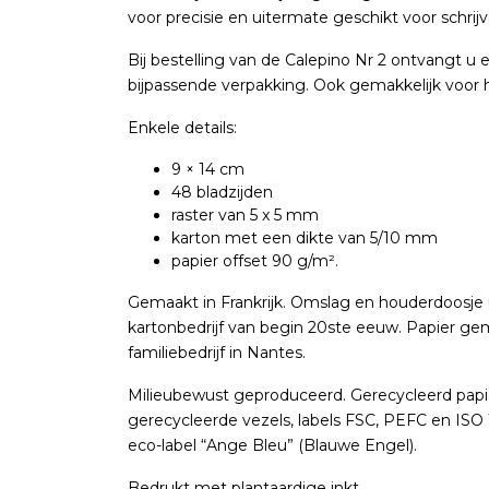
voor precisie en uitermate geschikt voor schrij
Bij bestelling van de Calepino Nr 2 ontvangt u 
bijpassende verpakking. Ook gemakkelijk voor h
Enkele details:
9 × 14 cm
48 bladzijden
raster van 5 x 5 mm
karton met een dikte van 5/10 mm
papier offset 90 g/m².
Gemaakt in Frankrijk. Omslag en houderdoosje 
kartonbedrijf van begin 20ste eeuw. Papier gem
familiebedrijf in Nantes.
Milieubewust geproduceerd. Gerecycleerd papi
gerecycleerde vezels, labels FSC, PEFC en ISO
eco-label “Ange Bleu” (Blauwe Engel).
Bedrukt met plantaardige inkt.