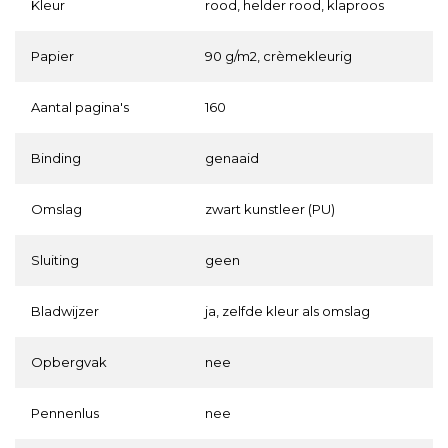
Kleur
rood, helder rood, klaproos
Papier
90 g/m2, crèmekleurig
Aantal pagina's
160
Binding
genaaid
Omslag
zwart kunstleer (PU)
Sluiting
geen
Bladwijzer
ja, zelfde kleur als omslag
Opbergvak
nee
Pennenlus
nee