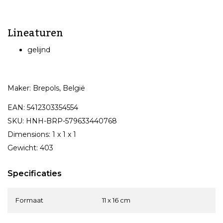
Lineaturen
gelijnd
Maker: Brepols, België
EAN: 5412303354554
SKU: HNH-BRP-579633440768
Dimensions: 1 x 1 x 1
Gewicht: 403
Specificaties
Formaat
11 x 16 cm