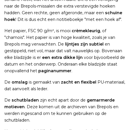
naar de Brepols-missalen die extra verstevigde hoeken
hadden. Geen rechte, geen afgeronde, maar een
schuine
hoek
! Dit is dus echt een notitieboekje "met een hoek af".
Het papier, FSC 90 g/m², is mooi
crèmekleurig
, of
"chamois". Het papier is van hoge kwaliteit, zoals je van
Brepols mag verwachten. De
lijntjes zijn subtiel
en
gestippeld, niet vol, maar dat valt nauwelijks op. Bovenaan
elke bladzijde is er
een extra dikke lijn
voor bijvoorbeeld de
datum en het onderwerp. Onderaan elke bladzijde staat
onopvallend het
paginanummer
.
De
omslag
is gemaakt van
zacht en flexibel
PU-materiaal,
dat aanvoelt als leder.
De
schutbladen
zijn echt apart door de
gemarmerde
motieven
. Deze komen uit de archieven van Brepols en
werden ingescand om te kunnen gebruiken op de
schutbladen.