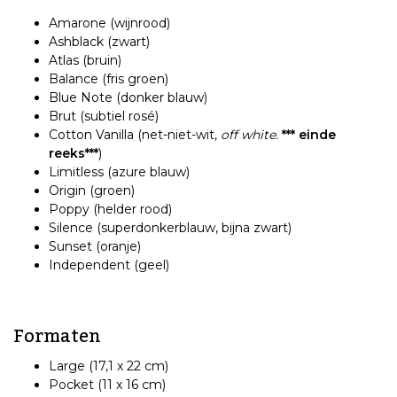
Amarone (wijnrood)
Ashblack (zwart)
Atlas (bruin)
Balance (fris groen)
Blue Note (donker blauw)
Brut (subtiel rosé)
Cotton Vanilla (net-niet-wit,
off white.
*** einde
reeks***
)
Limitless (azure blauw)
Origin (groen)
Poppy (helder rood)
Silence (superdonkerblauw, bijna zwart)
Sunset (oranje)
Independent (geel)
Formaten
Large (17,1 x 22 cm)
Pocket (11 x 16 cm)