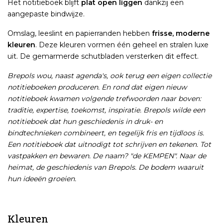
Het notitieboek blijft
plat open liggen
dankzij een
aangepaste bindwijze.
Omslag, leeslint en papierranden hebben
frisse, moderne
kleuren
. Deze kleuren vormen één geheel en stralen luxe
uit. De gemarmerde schutbladen versterken dit effect.
Brepols wou, naast agenda's, ook terug een eigen collectie
notitieboeken produceren. En rond dat eigen nieuw
notitieboek kwamen volgende trefwoorden naar boven:
traditie, expertise, toekomst, inspiratie. Brepols wilde een
notitieboek dat hun geschiedenis in druk- en
bindtechnieken combineert, en tegelijk fris en tijdloos is.
Een notitieboek dat uitnodigt tot schrijven en tekenen. Tot
vastpakken en bewaren. De naam? "de KEMPEN". Naar de
heimat, de geschiedenis van Brepols. De bodem waaruit
hun ideeën groeien.
Kleuren