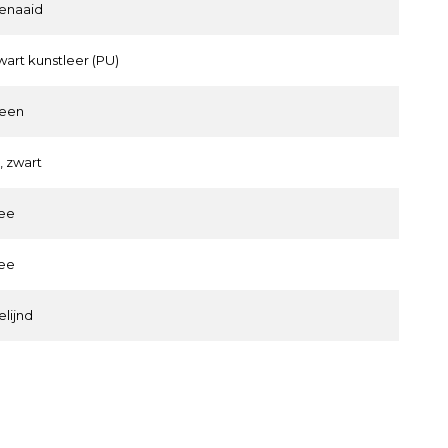
enaaid
wart kunstleer (PU)
een
a, zwart
ee
ee
elijnd