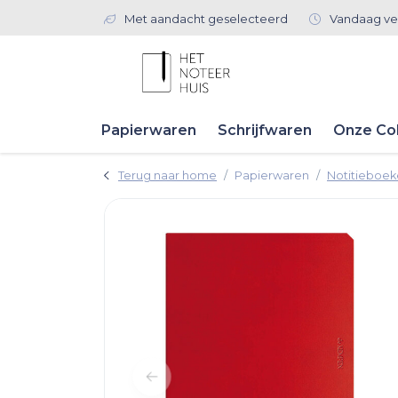
Met aandacht geselecteerd
Vandaag ve
Papierwaren
Schrijfwaren
Onze Col
Terug naar home
Papierwaren
Notitieboe