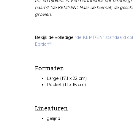
fris en tijdloos is. Een notitieboek dat uitnodi
naam? "de KEMPEN". Naar de heimat, de geschi
groeien.
Bekijk de volledige
"de KEMPEN" standaard col
Edition"
!
Formaten
Large (17,1 x 22 cm)
Pocket (11 x 16 cm)
Lineaturen
gelijnd