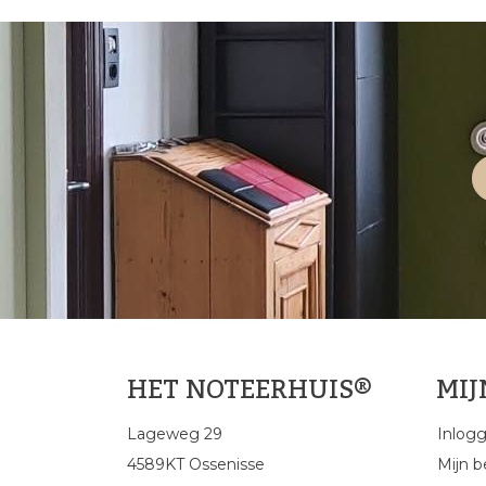
HET NOTEERHUIS®
MI
Lageweg 29
Inlog
4589KT Ossenisse
Mijn b