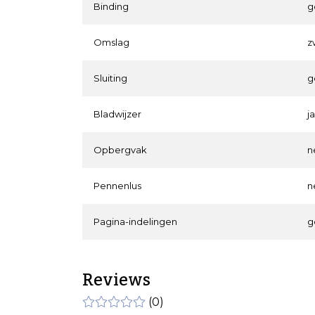
Binding
g
Omslag
z
Sluiting
g
Bladwijzer
j
Opbergvak
n
Pennenlus
n
Pagina-indelingen
g
Reviews
(0)