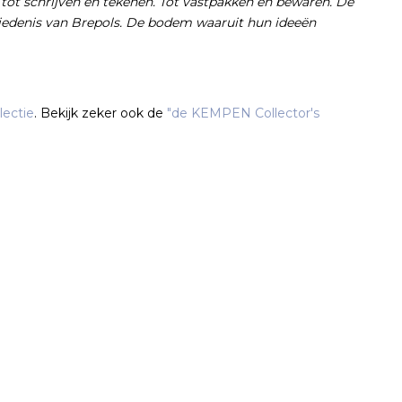
gt tot schrijven en tekenen. Tot vastpakken en bewaren. De
edenis van Brepols. De bodem waaruit hun ideeën
lectie
. Bekijk zeker ook de
"de KEMPEN Collector's