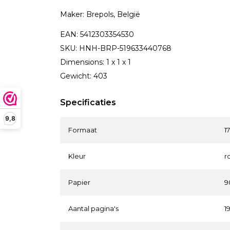
Maker: Brepols, België
EAN: 5412303354530
SKU: HNH-BRP-519633440768
Dimensions: 1 x 1 x 1
Gewicht: 403
Specificaties
9,8
Formaat
1
Kleur
r
Papier
9
Aantal pagina's
1