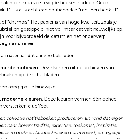
issalen die extra verstevigde hoeken hadden. Geen
ek
! Dit is dus echt een notitieboekje "met een hoek af".
, of "chamois". Het papier is van hoge kwaliteit, zoals je
subtiel
en gestippeld, niet vol, maar dat valt nauwelijks op.
jn
voor bijvoorbeeld de datum en het onderwerp.
paginanummer
.
-materiaal, dat aanvoelt als leder.
merde motieven
. Deze komen uit de archieven van
bruiken op de schutbladen.
een aangepaste bindwijze.
e, moderne kleuren
. Deze kleuren vormen één geheel
 versterken dit effect.
en collectie notitieboeken produceren. En rond dat eigen
naar boven: traditie, expertise, toekomst, inspiratie.
enis in druk- en bindtechnieken combineert, en tegelijk