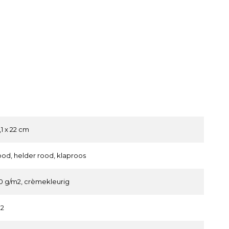
7,1 x 22 cm
ood, helder rood, klaproos
0 g/m2, crèmekleurig
92