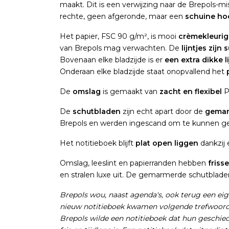
maakt. Dit is een verwijzing naar de Brepols-m
rechte, geen afgeronde, maar een
schuine ho
Het papier, FSC 90 g/m², is mooi
crèmekleurig
van Brepols mag verwachten. De
lijntjes zijn 
Bovenaan elke bladzijde is er
een extra dikke li
Onderaan elke bladzijde staat onopvallend het
De
omslag
is gemaakt van
zacht en flexibel
PU
De
schutbladen
zijn echt apart door de
gemar
Brepols en werden ingescand om te kunnen ge
Het notitieboek blijft
plat open liggen
dankzij 
Omslag, leeslint en papierranden hebben
friss
en stralen luxe uit. De gemarmerde schutbladen
Brepols wou, naast agenda's, ook terug een eig
nieuw notitieboek kwamen volgende trefwoorden 
Brepols wilde een notitieboek dat hun geschied