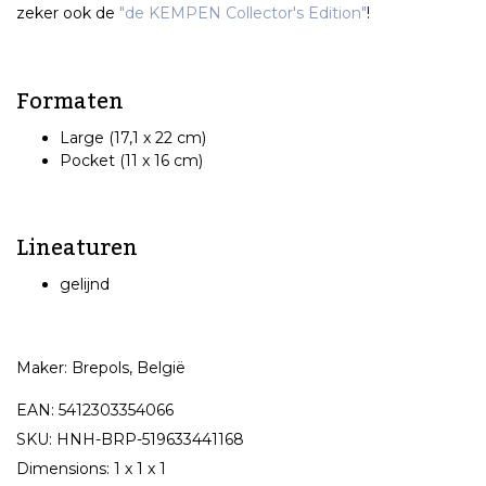
zeker ook de
"de KEMPEN Collector's Edition"
!
Formaten
Large (17,1 x 22 cm)
Pocket (11 x 16 cm)
Lineaturen
gelijnd
Maker: Brepols, België
EAN: 5412303354066
SKU: HNH-BRP-519633441168
Dimensions: 1 x 1 x 1