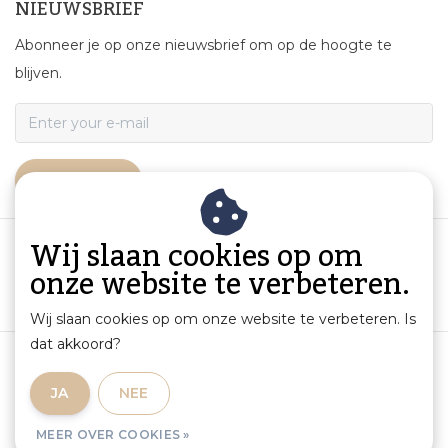
NIEUWSBRIEF
Abonneer je op onze nieuwsbrief om op de hoogte te
blijven.
ABONNEER
Wij slaan cookies op om
onze website te verbeteren.
Wij slaan cookies op om onze website te verbeteren. Is
dat akkoord?
Algemene voorwaarden
|
Productinformatie en aansprakelijkheid
|
Privacybeleid
|
JA
NEE
Sitemap
|
RSS Feed
MEER OVER COOKIES »