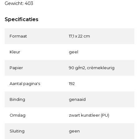
Gewicht: 403
Specificaties
Formaat
17,1 x 22 cm
Kleur
geel
Papier
90 g/m2, crèmekleurig
Aantal pagina's
192
Binding
genaaid
Omslag
zwart kunstleer (PU)
Sluiting
geen