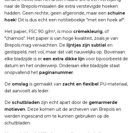
naar de Brepols-missalen die extra verstevigde hoeken
hadden. Geen rechte, geen afgeronde, maar een
schuine
hoek
! Dit is dus echt een notitieboekje "met een hoek af".
Het papier, FSC 90 g/m², is mooi
crèmekleurig
, of
"chamois". Het papier is van hoge kwaliteit, zoals je van
Brepols mag verwachten. De
lijntjes zijn subtiel
en
gestippeld, niet vol, maar dat valt nauwelijks op. Bovenaan
elke bladzijde is er
een extra dikke lijn
voor bijvoorbeeld de
datum en het onderwerp. Onderaan elke bladzijde staat
onopvallend het
paginanummer
.
De
omslag
is gemaakt van
zacht en flexibel
PU-materiaal,
dat aanvoelt als leder.
De
schutbladen
zijn echt apart door de
gemarmerde
motieven
. Deze komen uit de archieven van Brepols en
werden ingescand om te kunnen gebruiken op de
schutbladen.