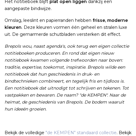
Het notitieboek blijft
plat open liggen
dankzij een
aangepaste bindwijze.
Omslag, leeslint en papierranden hebben
frisse, moderne
kleuren
. Deze kleuren vormen één geheel en stralen luxe
uit. De gemarmerde schutbladen versterken dit effect.
Brepols wou, naast agenda's, ook terug een eigen collectie
notitieboeken produceren. En rond dat eigen nieuw
notitieboek kwamen volgende trefwoorden naar boven:
traditie, expertise, toekomst, inspiratie. Brepols wilde een
notitieboek dat hun geschiedenis in druk- en
bindtechnieken combineert, en tegelijk fris en tijdloos is.
Een notitieboek dat uitnodigt tot schrijven en tekenen. Tot
vastpakken en bewaren. De naam? "de KEMPEN". Naar de
heimat, de geschiedenis van Brepols. De bodem waaruit
hun ideeën groeien.
Bekijk de volledige
"de KEMPEN" standaard collectie
. Bekijk