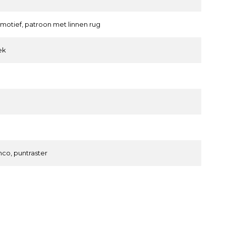
motief, patroon met linnen rug
ek
anco, puntraster