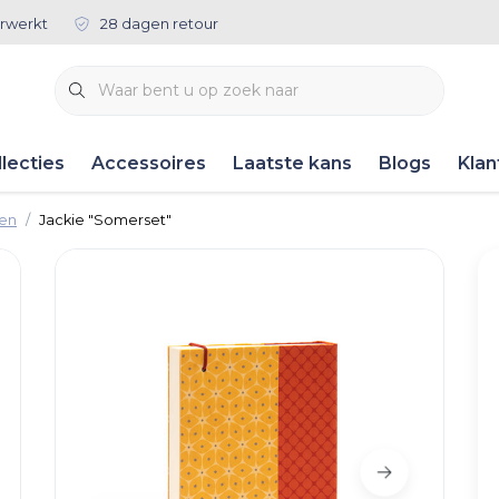
rwerkt
28 dagen retour
lecties
Accessoires
Laatste kans
Blogs
Klan
ken
Jackie "Somerset"