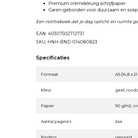
Premium crèmekleurig schrijfpapier
Garen-gebonden voor duurzaam en soepe
Een notitieboek dat je dag oplicht en ruimte ge
EAN: 40307502712731
SKU: HNH-BND-014080823
Specificaties
Formaat
A5 (14,8 x 2
Kleur
geel, rood
Papier
90 g/m2, c
Aantal pagina's
244
Binding
genaaid