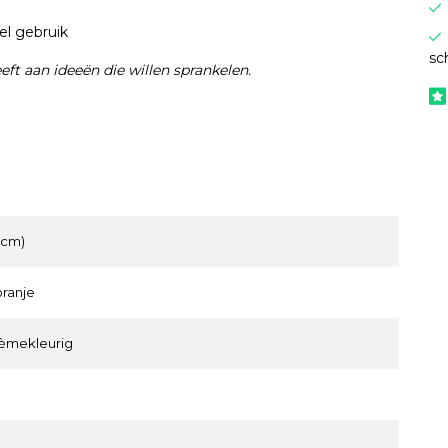
l gebruik
sc
eft aan ideeën die willen sprankelen.
1 cm)
oranje
rèmekleurig