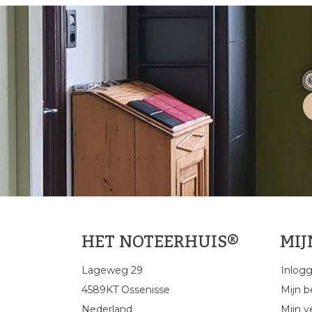
HET NOTEERHUIS®
MI
Lageweg 29
Inlog
4589KT Ossenisse
Mijn b
Nederland
Mijn ve