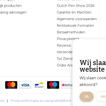
ijk producten
Dutch Pen Show 2026
eping aanvragen
Garantie en Klachten
Algemene voorwaarden
Notitieboek Formaten
Betaalmethoden
Privacybeleid
Reviews
Verzenden & retourneren
Wij sla
Tot Ziens!
website
Order Annuleren
Wij slaan coo
akkoord?
JA
NE
den
|
Productinformatie en aansprakelijkheid
|
Privacybeleid
|