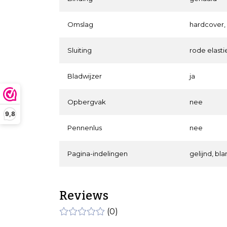
Omslag
hardcover, 
Sluiting
rode elasti
Bladwijzer
ja
Opbergvak
nee
9,8
Pennenlus
nee
Pagina-indelingen
gelijnd, bl
Reviews
(0)