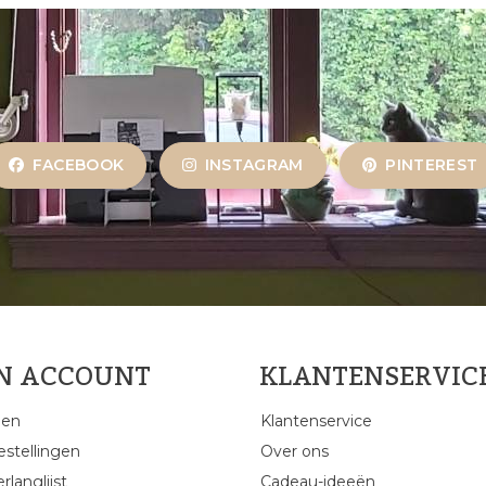
FACEBOOK
INSTAGRAM
PINTEREST
JN ACCOUNT
KLANTENSERVIC
gen
Klantenservice
estellingen
Over ons
rlanglijst
Cadeau-ideeën