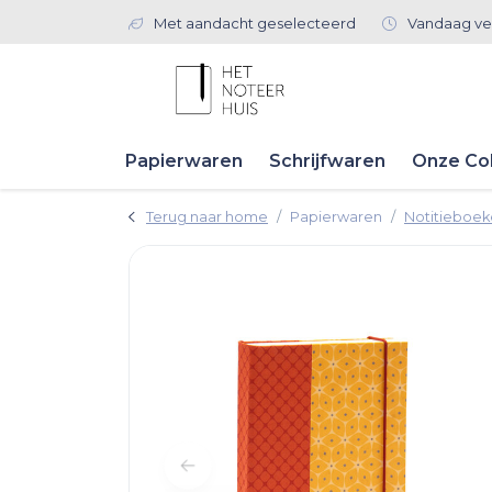
Met aandacht geselecteerd
Vandaag ve
Papierwaren
Schrijfwaren
Onze Col
Terug naar home
Papierwaren
Notitieboe