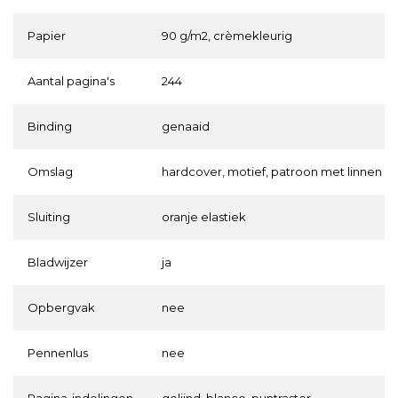
Papier
90 g/m2, crèmekleurig
Aantal pagina's
244
Binding
genaaid
Omslag
hardcover, motief, patroon met linnen r
Sluiting
oranje elastiek
Bladwijzer
ja
Opbergvak
nee
Pennenlus
nee
Pagina-indelingen
gelijnd, blanco, puntraster