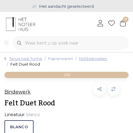
Met aandacht geselecteerd
0
Terug naar home
Papierwaren
Notitieboeken
Felt Duet Rood
-20%
Bindewerk
Felt Duet Rood
Lineatuur:
blanco
BLANCO