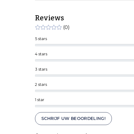
Reviews
(0)
5 stars
4 stars
3 stars
2 stars
1 star
SCHRIJF UW BEOORDELING!