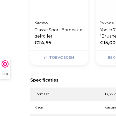
Kaweco
Yookers
Classic Sport Bordeaux
Yooth 7
gelroller
"Brushe
€24,95
Orange
€15,00
TOEVOEGEN
BEK
9,8
Specificaties
Formaat
13,5 x 
Kleur
kastan