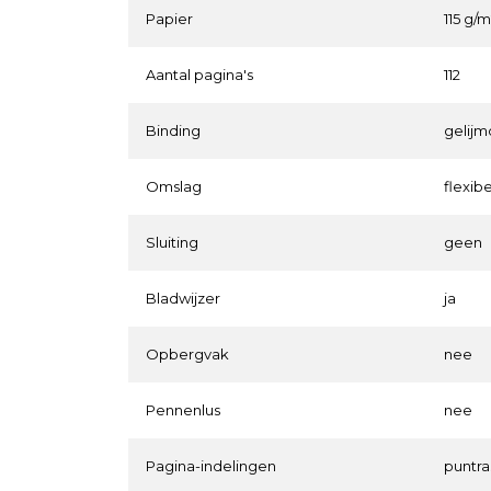
Papier
115 g/m
Aantal pagina's
112
Binding
gelijm
Omslag
flexib
Sluiting
geen
Bladwijzer
ja
Opbergvak
nee
Pennenlus
nee
Pagina-indelingen
puntra