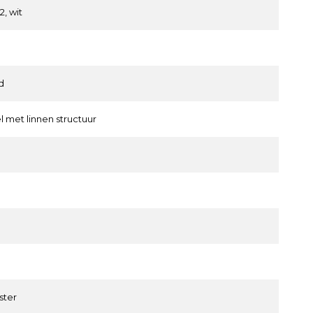
2, wit
d
el met linnen structuur
ster