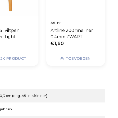
Artline
51 viltpen
Artline 200 fineliner
d Light
0,4mm ZWART
"
€1,80
IJK PRODUCT
TOEVOEGEN
20,3 cm (ong. A5, iets kleiner)
jebruin