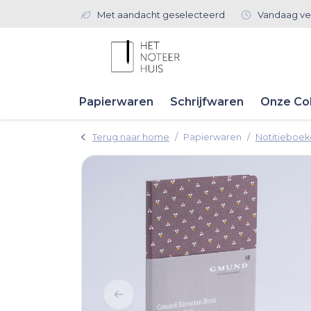
Met aandacht geselecteerd
Vandaag ve
Papierwaren
Schrijfwaren
Onze Col
Terug naar home
Papierwaren
Notitieboe