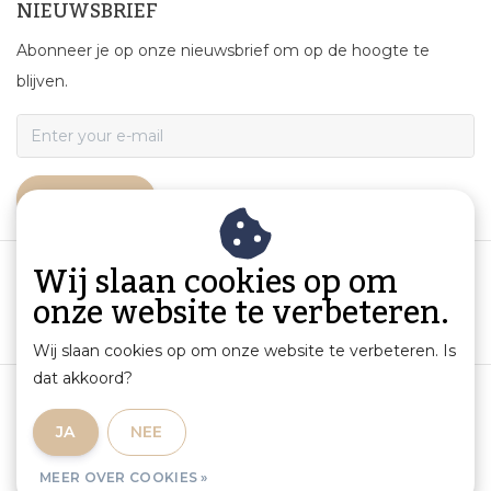
NIEUWSBRIEF
Abonneer je op onze nieuwsbrief om op de hoogte te
blijven.
ABONNEER
Wij slaan cookies op om
onze website te verbeteren.
Wij slaan cookies op om onze website te verbeteren. Is
dat akkoord?
Algemene voorwaarden
|
Productinformatie en aansprakelijkheid
|
Privacybeleid
|
JA
NEE
Sitemap
|
RSS Feed
MEER OVER COOKIES »