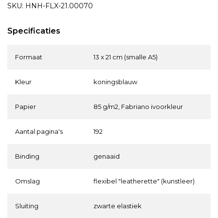
SKU: HNH-FLX-21.00070
Specificaties
Formaat
13 x 21 cm (smalle A5)
Kleur
koningsblauw
Papier
85 g/m2, Fabriano ivoorkleur
Aantal pagina's
192
Binding
genaaid
Omslag
flexibel "leatherette" (kunstleer)
Sluiting
zwarte elastiek