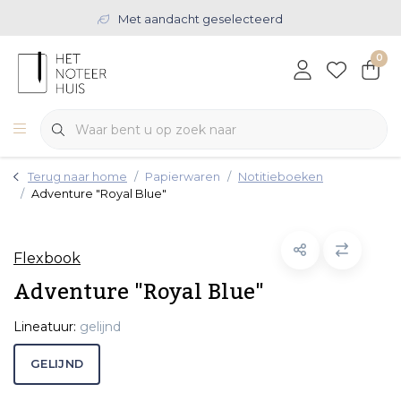
Met aandacht geselecteerd
0
Terug naar home
Papierwaren
Notitieboeken
Adventure "Royal Blue"
Flexbook
Adventure "Royal Blue"
Lineatuur:
gelijnd
GELIJND