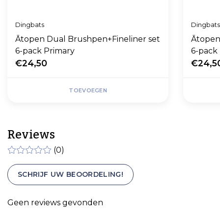
Dingbats
Dingbat
Ātopen Dual Brushpen+Fineliner set
Ātopen
6-pack Primary
6-pack 
€24,50
€24,5
TOEVOEGEN
Reviews
(0)
SCHRIJF UW BEOORDELING!
Geen reviews gevonden