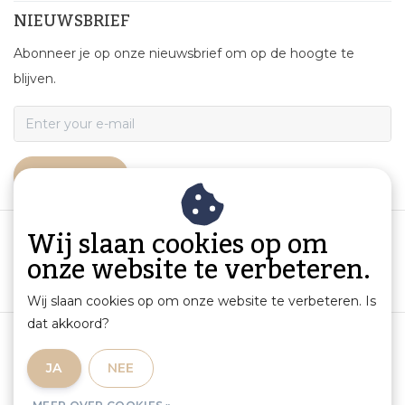
NIEUWSBRIEF
Abonneer je op onze nieuwsbrief om op de hoogte te
blijven.
ABONNEER
Wij slaan cookies op om
onze website te verbeteren.
Wij slaan cookies op om onze website te verbeteren. Is
dat akkoord?
Algemene voorwaarden
|
Productinformatie en aansprakelijkheid
|
Privacybeleid
|
JA
NEE
Sitemap
|
RSS Feed