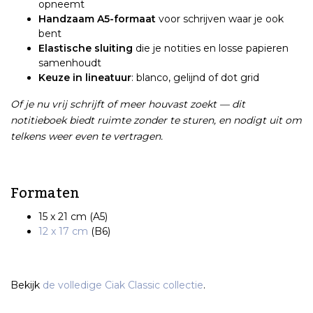
opneemt
Handzaam A5-formaat
voor schrijven waar je ook
bent
Elastische sluiting
die je notities en losse papieren
samenhoudt
Keuze in lineatuur
: blanco, gelijnd of dot grid
Of je nu vrij schrijft of meer houvast zoekt — dit
notitieboek biedt ruimte zonder te sturen, en nodigt uit om
telkens weer even te vertragen.
Formaten
15 x 21 cm (A5)
12 x 17 cm
(B6)
Bekijk
de volledige Ciak Classic collectie
.