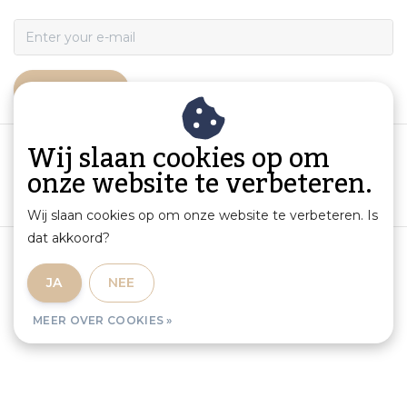
ABONNEER
Wij slaan cookies op om
onze website te verbeteren.
Wij slaan cookies op om onze website te verbeteren. Is
dat akkoord?
Algemene voorwaarden
|
Productinformatie en aansprakelijkheid
|
Privacybeleid
|
JA
NEE
Sitemap
|
RSS Feed
MEER OVER COOKIES »