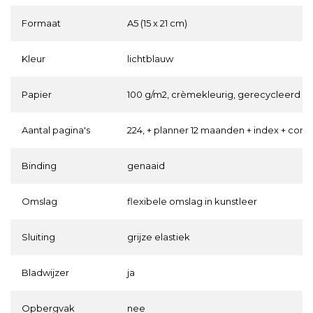
Formaat
A5 (15 x 21 cm)
Kleur
lichtblauw
Papier
100 g/m2, crèmekleurig, gerecycleerd
Aantal pagina's
224, + planner 12 maanden + index + contac
Binding
genaaid
Omslag
flexibele omslag in kunstleer
Sluiting
grijze elastiek
Bladwijzer
ja
Opbergvak
nee