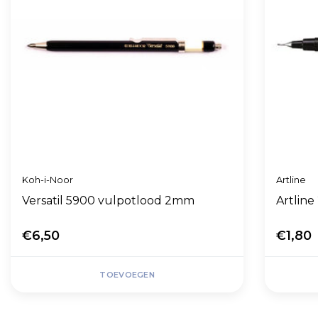
Koh-i-Noor
Artline
Versatil 5900 vulpotlood 2mm
Artlin
€6,50
€1,80
TOEVOEGEN