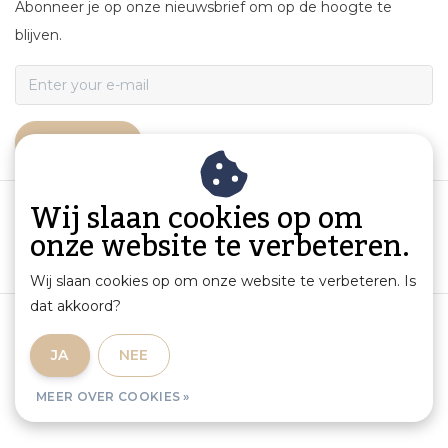
Abonneer je op onze nieuwsbrief om op de hoogte te
blijven.
ABONNEER
Wij slaan cookies op om
onze website te verbeteren.
Wij slaan cookies op om onze website te verbeteren. Is
dat akkoord?
Algemene voorwaarden
|
Productinformatie en aansprakelijkheid
|
Privacybeleid
|
JA
NEE
Sitemap
|
RSS Feed
MEER OVER COOKIES »