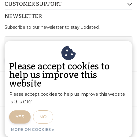
CUSTOMER SUPPORT
NEWSLETTER
Subscribe to our newsletter to stay updated.
SUBSCRIBE
Please accept cookies to
help us improve this
website
Please accept cookies to help us improve this website
Is this OK?
Terms and Conditions
|
Product Information and Liability
|
YES
NO
Privacy Policy
|
RSS Feed
MORE ON COOKIES »