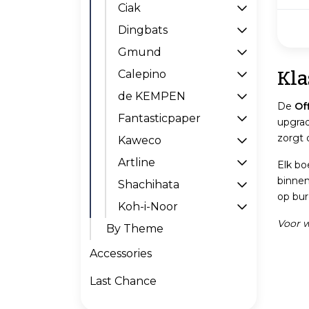
Ciak
Dingbats
Gmund
Kla
Calepino
de KEMPEN
De
Of
Fantasticpaper
upgrad
zorgt 
Kaweco
Artline
Elk bo
binnen
Shachihata
op bur
Koh-i-Noor
Voor w
By Theme
Accessories
Last Chance