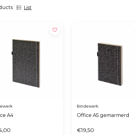
ducts
List
dewerk
Bindewerk
ice A4
Office A5 gemarmerd
4,00
€19,50