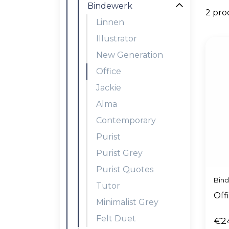
Bindewerk
2 pro
Linnen
Illustrator
New Generation
Office
Jackie
Alma
Contemporary
Purist
Purist Grey
Purist Quotes
Bin
Tutor
Off
Minimalist Grey
Felt Duet
€2