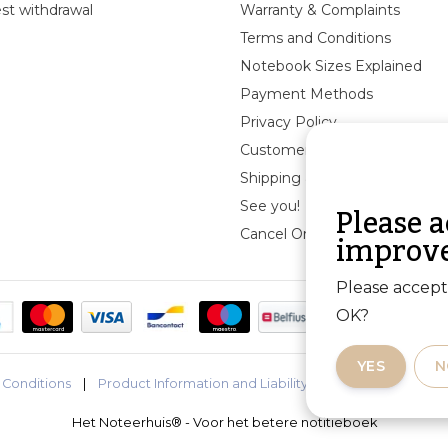
st withdrawal
Warranty & Complaints
Terms and Conditions
Notebook Sizes Explained
Payment Methods
Privacy Policy
Customer Reviews
Shipping & returns
Please a
See you!
improve
Cancel Order
Please accept 
OK?
YES
N
 Conditions
|
Product Information and Liability
|
Privacy Policy
|