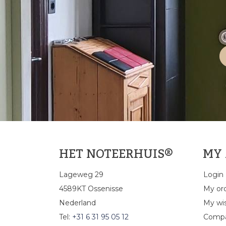
HET NOTEERHUIS®
MY
Lageweg 29
Login
4589KT Ossenisse
My or
Nederland
My wis
Tel:
+31 6 31 95 05 12
Compa