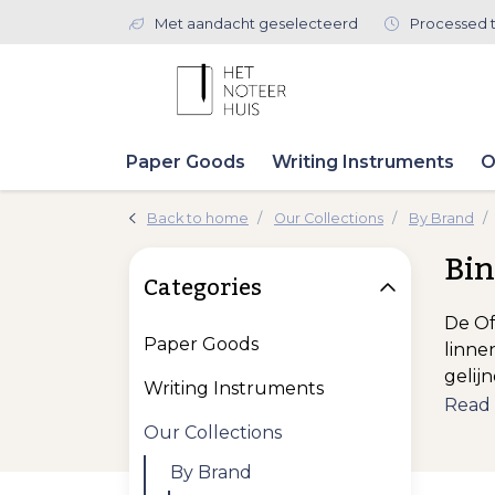
Met aandacht geselecteerd
Processed 
Paper Goods
Writing Instruments
O
Back to home
Our Collections
By Brand
Bin
Categories
De Of
Paper Goods
linne
gelijn
Writing Instruments
Read
Our Collections
By Brand