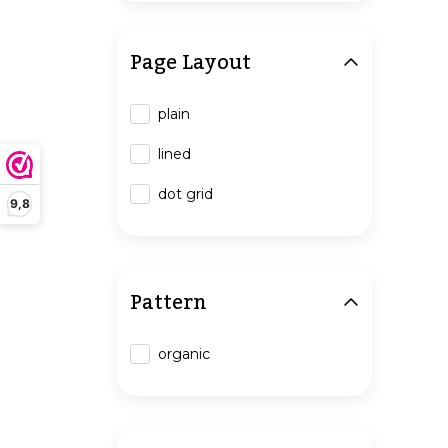
Page Layout
plain
lined
dot grid
9,8
Pattern
organic