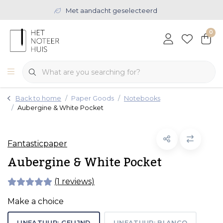
Met aandacht geselecteerd
0
Back to home
Paper Goods
Notebooks
Aubergine & White Pocket
Fantasticpaper
Aubergine & White Pocket
(1 reviews)
Make a choice
LINEATUUR: GELIJND
LINEATUUR: BLANCO