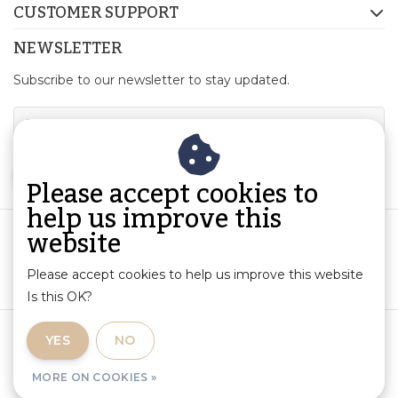
CUSTOMER SUPPORT
NEWSLETTER
Subscribe to our newsletter to stay updated.
SUBSCRIBE
Please accept cookies to
help us improve this
website
Please accept cookies to help us improve this website
Is this OK?
Terms and Conditions
|
Product Information and Liability
|
YES
NO
Privacy Policy
|
RSS Feed
MORE ON COOKIES »