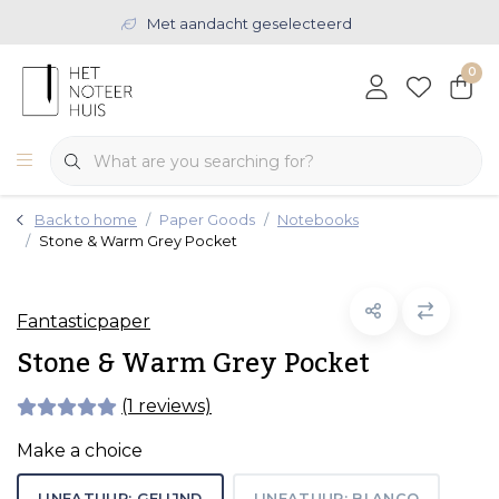
Met aandacht geselecteerd
0
Back to home
Paper Goods
Notebooks
Stone & Warm Grey Pocket
Fantasticpaper
Stone & Warm Grey Pocket
(1 reviews)
Make a choice
LINEATUUR: GELIJND
LINEATUUR: BLANCO