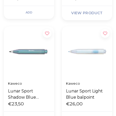
ADD
VIEW PRODUCT
Kaweco
Kaweco
Lunar Sport
Lunar Sport Light
Shadow Blue
Blue balpoint
clutch pencil
€23,50
€26,00
3,2mm