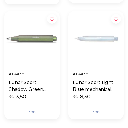
Kaweco
Kaweco
Lunar Sport
Lunar Sport Light
Shadow Green
Blue mechanical
vulpotlood 3,2mm
€23,50
pencil 0,7mm
€28,50
ADD
ADD