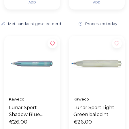
ADD
ADD
Met aandacht geselecteerd
Processed today
Kaweco
Kaweco
Lunar Sport
Lunar Sport Light
Shadow Blue
Green balpoint
balpoint
€26,00
€26,00