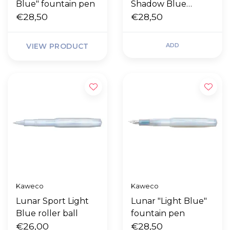
Blue" fountain pen
Shadow Blue
€28,50
mechanical pencil
€28,50
0,7mm
VIEW PRODUCT
ADD
Kaweco
Kaweco
Lunar Sport Light
Lunar "Light Blue"
Blue roller ball
fountain pen
€26,00
€28,50