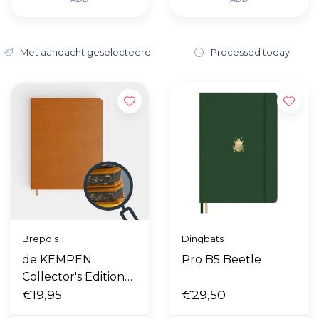
Met aandacht geselecteerd
Processed today
Brepols
Dingbats
de KEMPEN
Pro B5 Beetle
Collector's Edition
Atlas
€19,95
€29,50