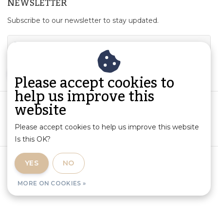
NEWSLETTER
Subscribe to our newsletter to stay updated.
SUBSCRIBE
Please accept cookies to
help us improve this
website
Please accept cookies to help us improve this website
Is this OK?
Terms and Conditions
|
Product Information and Liability
|
YES
NO
Privacy Policy
|
RSS Feed
MORE ON COOKIES »