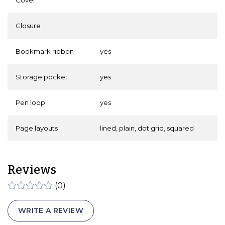
Cover
Closure
Bookmark ribbon
yes
Storage pocket
yes
Pen loop
yes
Page layouts
lined, plain, dot grid, squared
Reviews
(0)
WRITE A REVIEW