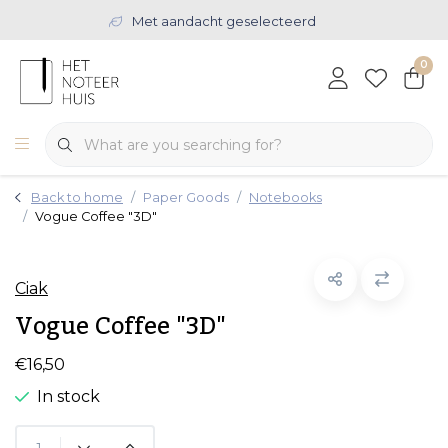
Met aandacht geselecteerd
0
Back to home
Paper Goods
Notebooks
Vogue Coffee "3D"
Ciak
Vogue Coffee "3D"
€16,50
In stock