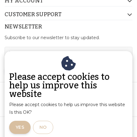
MY ACCOUNT
CUSTOMER SUPPORT
NEWSLETTER
Subscribe to our newsletter to stay updated.
SUBSCRIBE
Please accept cookies to
help us improve this
website
Please accept cookies to help us improve this website
Is this OK?
Terms and Conditions
|
Product Information and Liability
|
YES
NO
Privacy Policy
|
RSS Feed