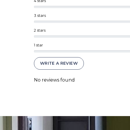
4 stars
3 stars
2 stars
1 star
WRITE A REVIEW
No reviews found