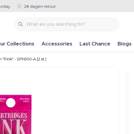
today
28 dagen retour
ur Collections
Accessories
Last Chance
Blogs
 "Pink" - SPN100-A (2 st.)