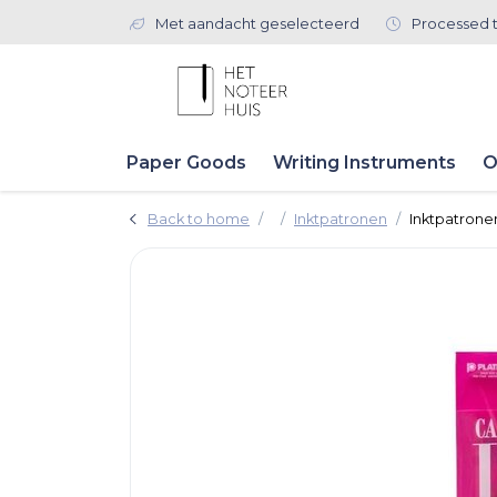
Met aandacht geselecteerd
Processed 
Paper Goods
Writing Instruments
O
Back to home
Inktpatronen
Inktpatronen