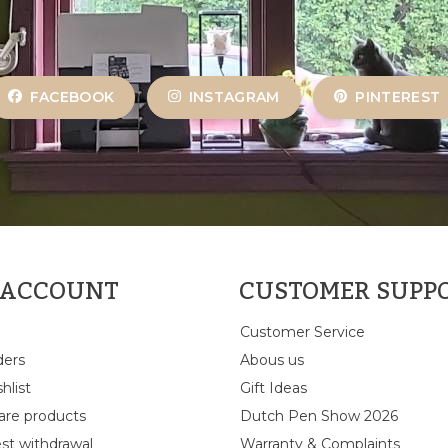
FACEBOOK
INSTAGRAM
PINTEREST
 ACCOUNT
CUSTOMER SUPP
Customer Service
ders
Abous us
hlist
Gift Ideas
re products
Dutch Pen Show 2026
st withdrawal
Warranty & Complaints