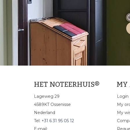
HET NOTEERHUIS®
MY
Lageweg 29
Login
4589KT Ossenisse
My or
Nederland
My wis
Tel:
+31 6 31 95 05 12
Compa
E-mail:
Reque