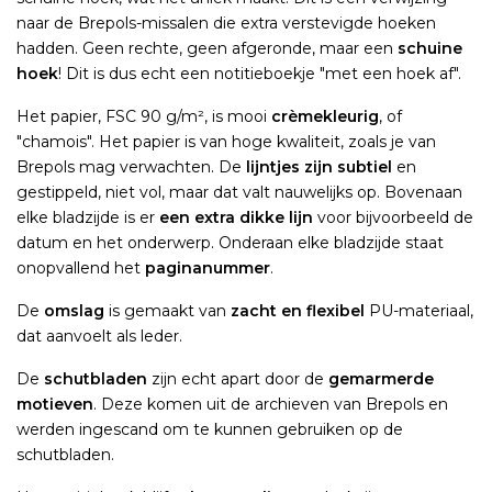
naar de Brepols-missalen die extra verstevigde hoeken
hadden. Geen rechte, geen afgeronde, maar een
schuine
hoek
! Dit is dus echt een notitieboekje "met een hoek af".
Het papier, FSC 90 g/m², is mooi
crèmekleurig
, of
"chamois". Het papier is van hoge kwaliteit, zoals je van
Brepols mag verwachten. De
lijntjes zijn subtiel
en
gestippeld, niet vol, maar dat valt nauwelijks op. Bovenaan
elke bladzijde is er
een extra dikke lijn
voor bijvoorbeeld de
datum en het onderwerp. Onderaan elke bladzijde staat
onopvallend het
paginanummer
.
De
omslag
is gemaakt van
zacht en flexibel
PU-materiaal,
dat aanvoelt als leder.
De
schutbladen
zijn echt apart door de
gemarmerde
motieven
. Deze komen uit de archieven van Brepols en
werden ingescand om te kunnen gebruiken op de
schutbladen.