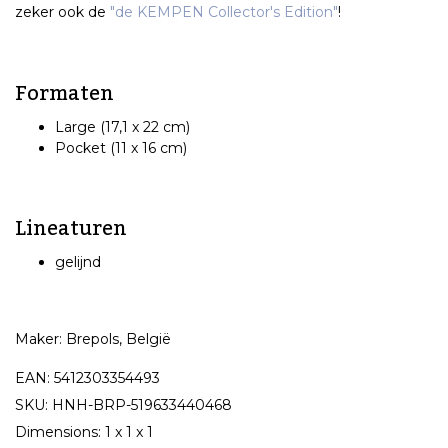
zeker ook de
"de KEMPEN Collector's Edition"
!
Formaten
Large (17,1 x 22 cm)
Pocket (11 x 16 cm)
Lineaturen
gelijnd
Maker: Brepols, België
EAN: 5412303354493
SKU: HNH-BRP-519633440468
Dimensions: 1 x 1 x 1