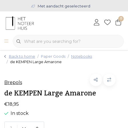
Met aandacht geselecteerd
0
Back to home
Paper Goods
Notebooks
de KEMPEN Large Amarone
Brepols
de KEMPEN Large Amarone
€18,95
In stock