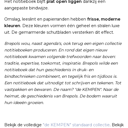
Het notitieboek blijft
plat open liggen
dankzij een
aangepaste bindwijze.
Omslag, leeslint en papierranden hebben
frisse, moderne
kleuren
. Deze kleuren vormen één geheel en stralen luxe
uit. De gemarmerde schutbladen versterken dit effect.
Brepols wou, naast agenda's, ook terug een eigen collectie
notitieboeken produceren. En rond dat eigen nieuw
notitieboek kwamen volgende trefwoorden naar boven:
traditie, expertise, toekomst, inspiratie. Brepols wilde een
notitieboek dat hun geschiedenis in druk- en
bindtechnieken combineert, en tegelijk fris en tijdloos is.
Een notitieboek dat uitnodigt tot schrijven en tekenen. Tot
vastpakken en bewaren. De naam? "de KEMPEN". Naar de
heimat, de geschiedenis van Brepols. De bodem waaruit
hun ideeën groeien.
Bekijk de volledige
"de KEMPEN" standaard collectie
. Bekijk