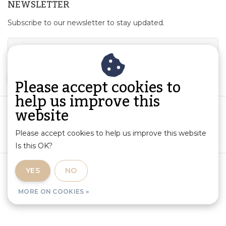
NEWSLETTER
Subscribe to our newsletter to stay updated.
SUBSCRIBE
Please accept cookies to
help us improve this
website
Please accept cookies to help us improve this website
Is this OK?
Terms and Conditions
|
Product Information and Liability
|
YES
NO
Privacy Policy
|
RSS Feed
MORE ON COOKIES »