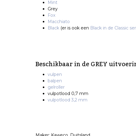
Mint
Grey
Fox
Macchiato
Black
(er is ook een
Black in de Classic ser
Beschikbaar in de GREY uitvoeri
vulpen
balpen
gelroller
vulpotlood 0,7 mm
vulpotlood 3,2 mm
Maker: Kaweco, Duitsland