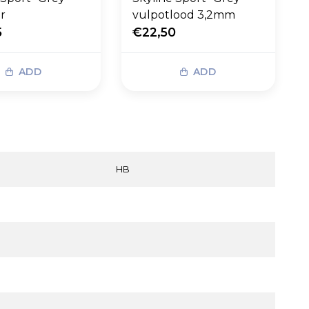
er
vulpotlood 3,2mm
5
€22,50
ADD
ADD
HB