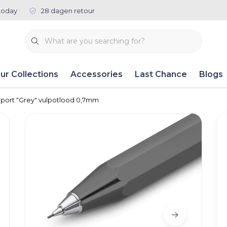
today
28 dagen retour
ur Collections
Accessories
Last Chance
Blogs
Sport "Grey" vulpotlood 0,7mm