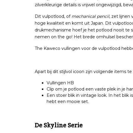
zilverkleurige details is vrijwel ongewijzigd, bew
Dit vulpotlood, of
mechanical pencil
, zet lijn
hoge kwaliteit en komt uit Japan. Dit vulpotloo
drukmechanisme hoef je het potlood nooit te s
nemen on the go! Het brede omhulsel bescherm
The Kaweco vullingen voor de vulpotlood heb
Apart bij dit stijlvol icoon zijn volgende items te
Vullingen HB
Clip om je potlood een vaste plek in je ha
Een stoer blik in vintage look. In het blik 
hebt een mooie set.
De Skyline Serie