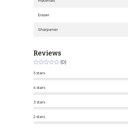
Materials
Eraser
Sharpener
Reviews
(0)
5 stars
4 stars
3 stars
2 stars