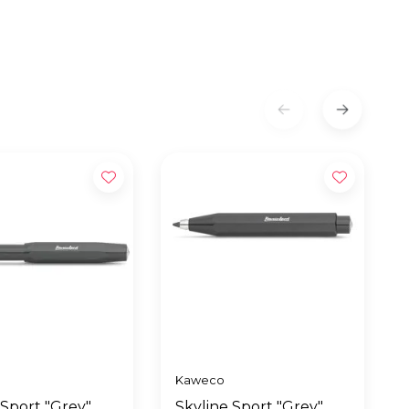
Kaweco
 Sport "Grey"
Skyline Sport "Grey"