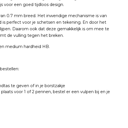
ijs voor een goed tijdloos design.
en van 0.7 mm breed. Het inwendige mechanisme is van
d is perfect voor je schetsen en tekening. En door het
lijpen. Daarom ook dat deze gemakkelijk is om mee te
t de vulling tegen het breken.
ben medium hardheid HB.
 bestellen:
ndtas te geven of in je borstzakje
is plaats voor 1 of 2 pennen, bestel er een vulpen bij en je