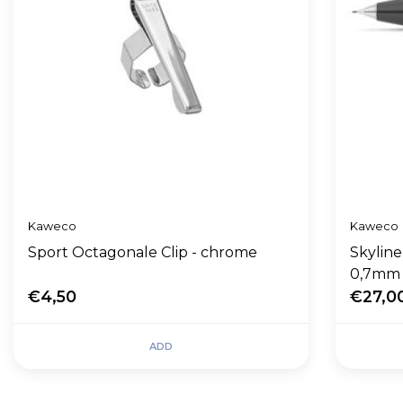
Kaweco
Kaweco
Sport Octagonale Clip - chrome
Skyline
0,7mm
€4,50
€27,0
ADD