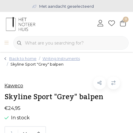
Met aandacht geselecteerd
0
Back to home
Writing Instruments
Skyline Sport "Grey" balpen
Kaweco
Skyline Sport "Grey" balpen
€24,95
In stock