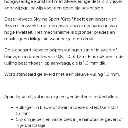
hoogwaardige kunststof met zilverkleurige details is vrijwel
ongewijzigd, bewijs voor een goed tijdloos design.
Deze Kaweco Skyline Sport "Grey" heeft een lengte van
10,5 cm en werkt met een
heart-curve
mechanisme van
hoge kwaliteit! Het mechanisme is bijzonder precies en
maakt geen klikgeluid wanneer je erop drukt.
De standaard Kaweco balpen vullingen zijn er in zwart of
blauw, en in breedtes van 0,8, 1,0 of 1,2m. Er is ook een rode
vulling beschikbaar (op aanvraag), die is 1,0 mm dik.
Word standaard geleverd met een blauwe vulling 1,0 mm.
Apart bij dit stijlvol icoon zijn volgende items te bestellen:
Vullingen in blauw of zwart in deze diktes: 0,8 / 1,0 /
1,2 mm
Clip om je pen en vaste plek in je handtas te geven of
in je borstzakje