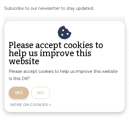
Subscribe to our newsletter to stay updated.
SUBSCRIBE
Please accept cookies to
help us improve this
website
Please accept cookies to help us improve this website
Is this OK?
Terms and Conditions
|
Product Information and Liability
|
YES
NO
Privacy Policy
|
RSS Feed
MORE ON COOKIES »