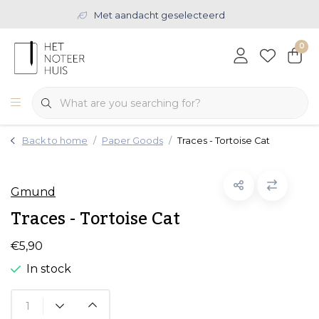
Met aandacht geselecteerd
0
Back to home
Paper Goods
Traces - Tortoise Cat
Gmund
Traces - Tortoise Cat
€5,90
In stock