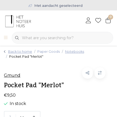
Met aandacht geselecteerd
0
Back to home
Paper Goods
Notebooks
Pocket Pad "Merlot"
Gmund
Pocket Pad "Merlot"
€9,50
In stock