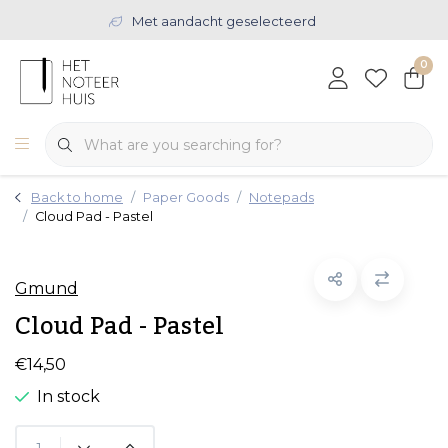
Met aandacht geselecteerd
0
Back to home
Paper Goods
Notepads
Cloud Pad - Pastel
Gmund
Cloud Pad - Pastel
€14,50
In stock