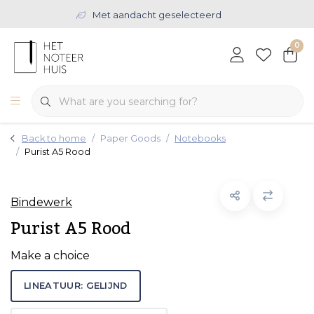
Met aandacht geselecteerd
0
Back to home
Paper Goods
Notebooks
Purist A5 Rood
Bindewerk
Purist A5 Rood
Make a choice
LINEATUUR: GELIJND