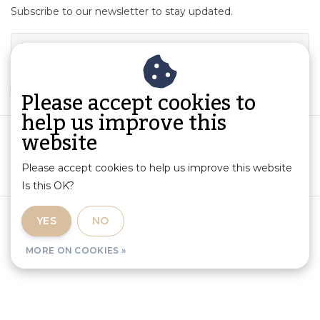
Subscribe to our newsletter to stay updated.
SUBSCRIBE
Please accept cookies to
help us improve this
website
Please accept cookies to help us improve this website
Is this OK?
Terms and Conditions
|
Product Information and Liability
|
YES
NO
Privacy Policy
|
RSS Feed
MORE ON COOKIES »