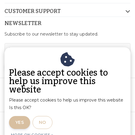
CUSTOMER SUPPORT
NEWSLETTER
Subscribe to our newsletter to stay updated.
SUBSCRIBE
Please accept cookies to
help us improve this
website
Please accept cookies to help us improve this website
Is this OK?
Terms and Conditions
|
Product Information and Liability
|
YES
NO
Privacy Policy
|
RSS Feed
MORE ON COOKIES »