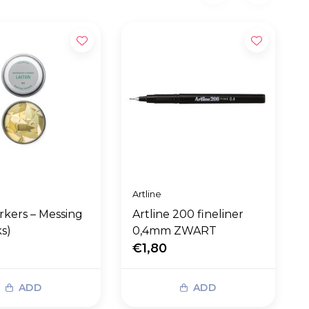
Artline
rkers – Messing
Artline 200 fineliner
ks)
0,4mm ZWART
0
€1,80
ADD
ADD