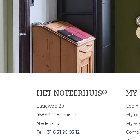
HET NOTEERHUIS®
MY
Lageweg 29
Login
4589KT Ossenisse
My or
Nederland
My wis
Tel:
+31 6 31 95 05 12
Compa