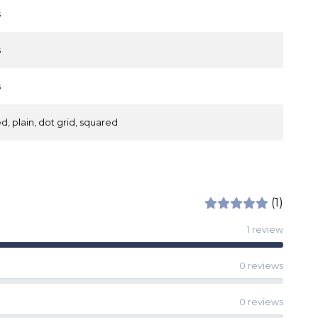
s
s
s
ed, plain, dot grid, squared
(1)
1 review
0 reviews
0 reviews