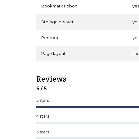
Bookmark ribbon
ye
Storage pocket
ye
Pen loop
ye
Page layouts
lin
Reviews
5 / 5
5 stars
4 stars
3 stars