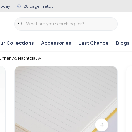
today
28 dagen retour
ur Collections
Accessories
Last Chance
Blogs
Linnen A5 Nachtblauw