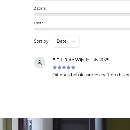
2 stars
1 star
Sort by:
B T L R de Wijs
15 July 2025
Dit boek heb ik aangeschaft om bijzond