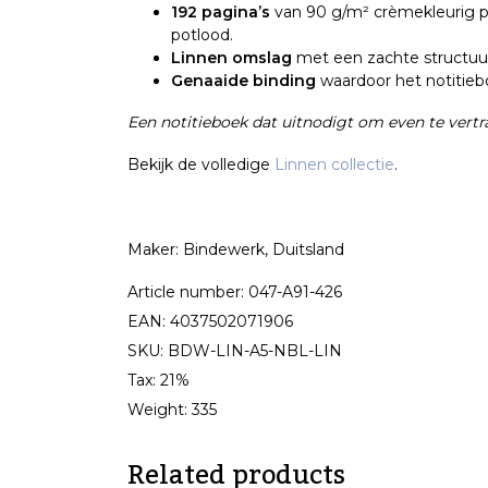
192 pagina’s
van 90 g/m² crèmekleurig papi
potlood.
Linnen omslag
met een zachte structuur 
Genaaide binding
waardoor het notitiebo
Een notitieboek dat uitnodigt om even te vert
Bekijk de volledige
Linnen collectie
.
Maker: Bindewerk, Duitsland
Article number: 047-A91-426
EAN: 4037502071906
SKU: BDW-LIN-A5-NBL-LIN
Tax: 21%
Weight: 335
Related products