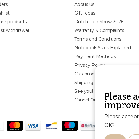
ders
Abous us
hlist
Gift Ideas
re products
Dutch Pen Show 2026
st withdrawal
Warranty & Complaints
Terms and Conditions
Notebook Sizes Explained
Payment Methods
Privacy Policy
Customer Reviews
Shipping & returns
Please a
See you!
improve
Cancel Order
Please accept 
OK?