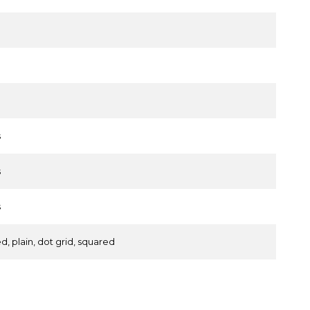
s
s
s
ed, plain, dot grid, squared