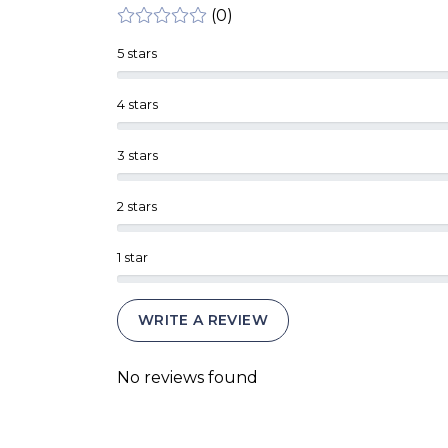
(0)
5 stars
4 stars
3 stars
2 stars
1 star
WRITE A REVIEW
No reviews found