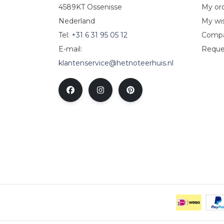
4589KT Ossenisse
My or
Nederland
My wis
Tel:
+31 6 31 95 05 12
Compa
E-mail:
Reque
klantenservice@hetnoteerhuis.nl