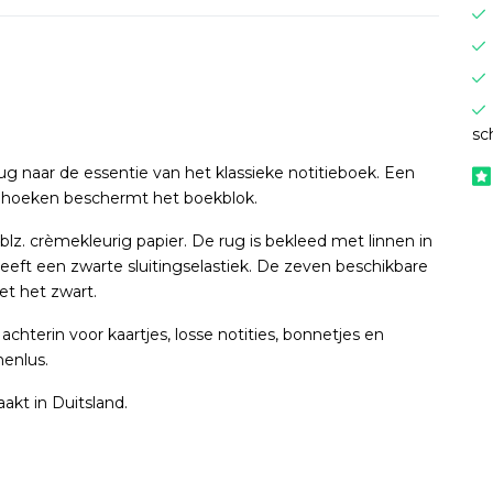
sc
aar de essentie van het klassieke notitieboek. Een
 hoeken beschermt het boekblok.
lz. crèmekleurig papier. De rug is bekleed met linnen in
ft een zwarte sluitingselastiek. De zeven beschikbare
t het zwart.
chterin voor kaartjes, losse notities, bonnetjes en
enlus.
kt in Duitsland.