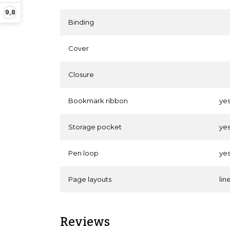
9,8
Binding
Cover
Closure
Bookmark ribbon
ye
Storage pocket
ye
Pen loop
ye
Page layouts
lin
Reviews