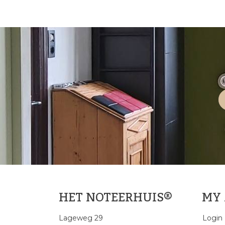
HET NOTEERHUIS®
MY
Lageweg 29
Login