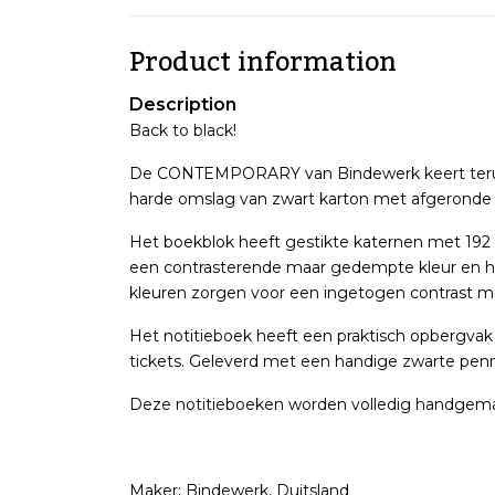
Product information
Description
Back to black!
De CONTEMPORARY van Bindewerk keert terug n
harde omslag van zwart karton met afgeronde
Het boekblok heeft gestikte katernen met 192 b
een contrasterende maar gedempte kleur en hee
kleuren zorgen voor een ingetogen contrast me
Het notitieboek heeft een praktisch opbergvak a
tickets. Geleverd met een handige zwarte penn
Deze notitieboeken worden volledig handgemaa
Maker: Bindewerk, Duitsland