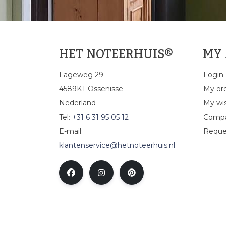
HET NOTEERHUIS®
MY
Lageweg 29
Login
4589KT Ossenisse
My or
Nederland
My wis
Tel:
+31 6 31 95 05 12
Compa
E-mail:
Reque
klantenservice@hetnoteerhuis.nl