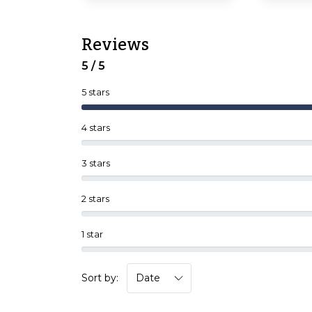
Reviews
5 / 5
5 stars
4 stars
3 stars
2 stars
1 star
Sort by: