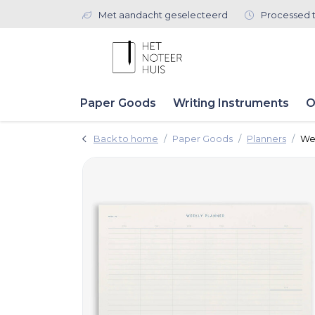
Met aandacht geselecteerd
Processed 
Paper Goods
Writing Instruments
O
Back to home
Paper Goods
Planners
We