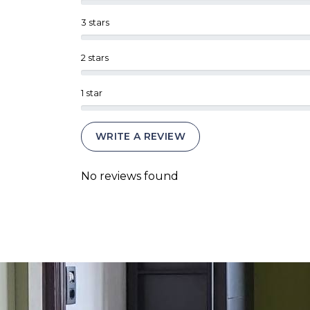
3 stars
2 stars
1 star
WRITE A REVIEW
No reviews found