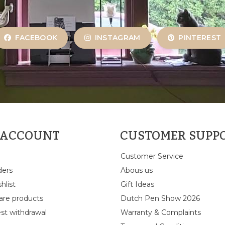
FACEBOOK
INSTAGRAM
PINTEREST
 ACCOUNT
CUSTOMER SUPP
Customer Service
ders
Abous us
hlist
Gift Ideas
re products
Dutch Pen Show 2026
st withdrawal
Warranty & Complaints