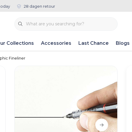
today
28 dagen retour
ur Collections
Accessories
Last Chance
Blogs
phic Fineliner