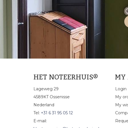
HET NOTEERHUIS®
MY
Lageweg 29
Login
4589KT Ossenisse
My or
Nederland
My wis
Tel:
+31 6 31 95 05 12
Compa
E-mail:
Reque