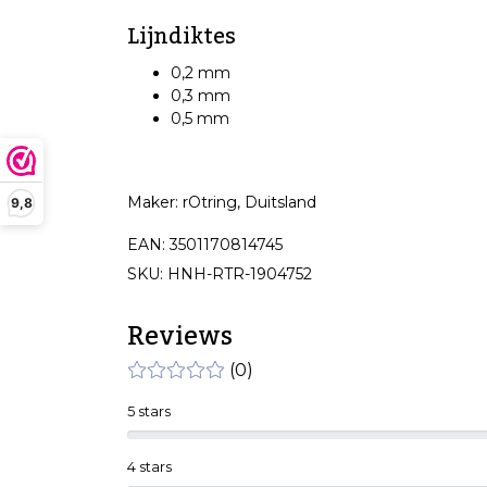
Lijndiktes
0,2 mm
0,3 mm
0,5 mm
Maker: rOtring, Duitsland
9,8
EAN: 3501170814745
SKU: HNH-RTR-1904752
Reviews
(0)
5 stars
4 stars