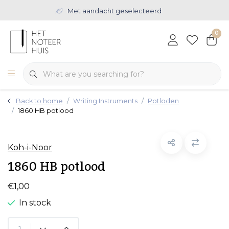
Met aandacht geselecteerd
0
Back to home
Writing Instruments
Potloden
1860 HB potlood
Koh-i-Noor
1860 HB potlood
€1,00
In stock