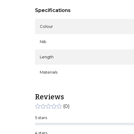
Specifications
Colour
Nib
Length
Materials
Reviews
(0)
5 stars
4 stars