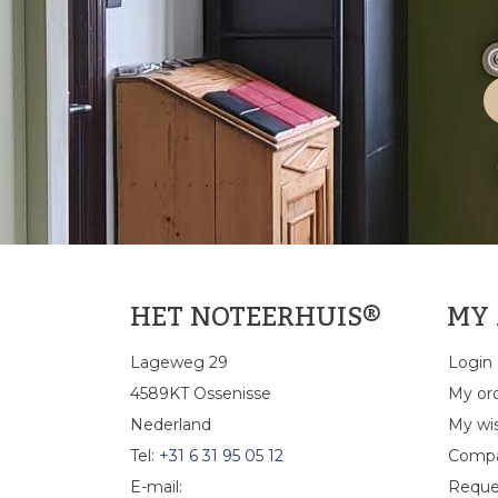
HET NOTEERHUIS®
MY
Lageweg 29
Login
4589KT Ossenisse
My or
Nederland
My wis
Tel:
+31 6 31 95 05 12
Compa
E-mail:
Reque