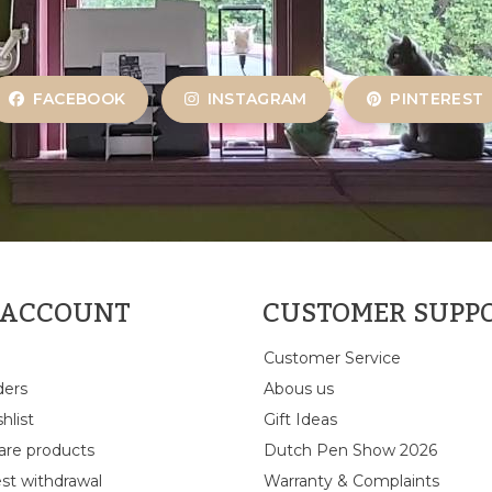
FACEBOOK
INSTAGRAM
PINTEREST
 ACCOUNT
CUSTOMER SUPP
Customer Service
ders
Abous us
hlist
Gift Ideas
re products
Dutch Pen Show 2026
st withdrawal
Warranty & Complaints