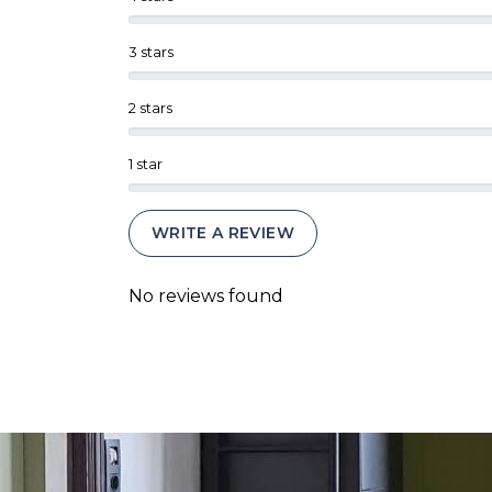
3 stars
2 stars
1 star
WRITE A REVIEW
No reviews found