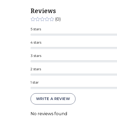
Reviews
(0)
5 stars
4 stars
3 stars
2 stars
1 star
WRITE A REVIEW
No reviews found