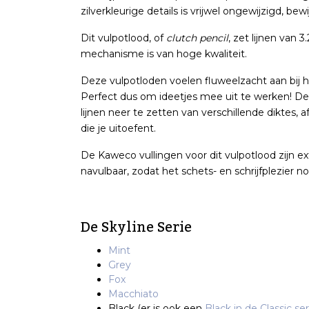
zilverkleurige details is vrijwel ongewijzigd, bew
Dit vulpotlood, of
clutch pencil
, zet lijnen van 
mechanisme is van hoge kwaliteit.
Deze vulpotloden voelen fluweelzacht aan bij he
Perfect dus om ideetjes mee uit te werken! De
lijnen neer te zetten van verschillende diktes,
die je uitoefent.
De Kaweco vullingen voor dit vulpotlood zijn ex
navulbaar, zodat het schets- en schrijfplezier no
De Skyline Serie
Mint
Grey
Fox
Macchiato
Black (er is ook een
Black in de Classic ser