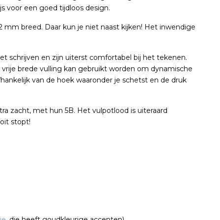
ijs voor een goed tijdloos design.
3.2 mm breed. Daar kun je niet naast kijken! Het inwendige
t schrijven en zijn uiterst comfortabel bij het tekenen.
 vrije brede vulling kan gebruikt worden om dynamische
 afhankelijk van de hoek waaronder je schetst en de druk
tra zacht, met hun 5B. Het vulpotlood is uiteraard
oit stopt!
ie
, die heeft goudkleurige accenten)