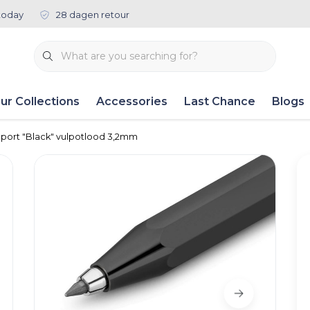
today
28 dagen retour
ur Collections
Accessories
Last Chance
Blogs
Sport "Black" vulpotlood 3,2mm