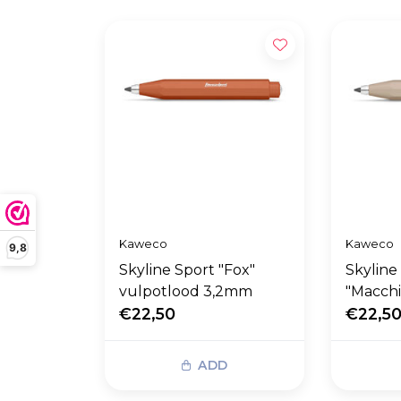
Kaweco
Kaweco
9,8
Skyline Sport "Fox"
Skyline
vulpotlood 3,2mm
"Macchi
€22,50
3,2mm
€22,5
ADD