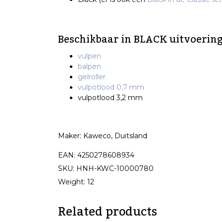
Beschikbaar in BLACK uitvoerin
vulpen
balpen
gelroller
vulpotlood 0,7 mm
vulpotlood 3,2 mm
Maker: Kaweco, Duitsland
EAN: 4250278608934
SKU: HNH-KWC-10000780
Weight: 12
Related products