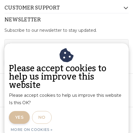
CUSTOMER SUPPORT
NEWSLETTER
Subscribe to our newsletter to stay updated.
SUBSCRIBE
Please accept cookies to
help us improve this
website
Please accept cookies to help us improve this website
Is this OK?
Terms and Conditions
|
Product Information and Liability
|
YES
NO
Privacy Policy
|
RSS Feed
MORE ON COOKIES »