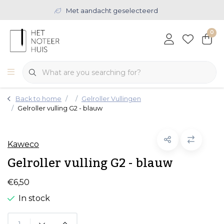
Met aandacht geselecteerd
0
Back to home
Gelroller Vullingen
Gelroller vulling G2 - blauw
Kaweco
Gelroller vulling G2 - blauw
€6,50
In stock