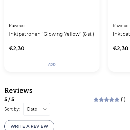
Kaweco
Kaweco
Inktpatronen "Glowing Yellow" (6 st.)
Inktpat
€2,30
€2,30
ADD
Reviews
5 / 5
(1)
Sort by:
WRITE A REVIEW