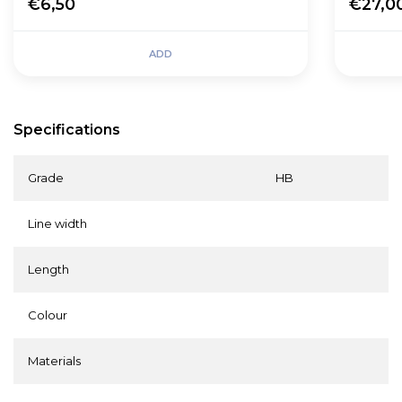
€6,50
€27,0
ADD
Specifications
Grade
HB
Line width
Length
Colour
Materials