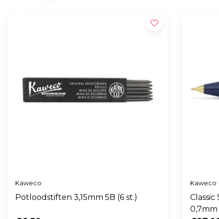
Kaweco
Kaweco
Potloodstiften 3,15mm 5B (6 st.)
Classic
0,7mm