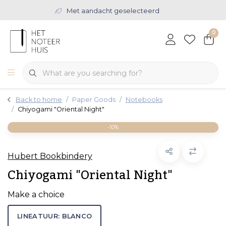
Met aandacht geselecteerd
0
Back to home
Paper Goods
Notebooks
Chiyogami "Oriental Night"
-10%
Hubert Bookbindery
Chiyogami "Oriental Night"
Make a choice
LINEATUUR: BLANCO