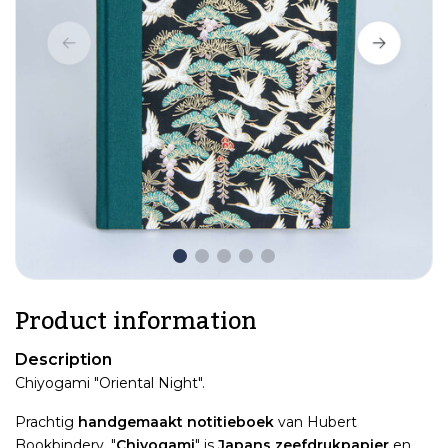
Product information
Description
Chiyogami "Oriental Night".
Prachtig
handgemaakt notitieboek
van Hubert
Bookbindery. "
Chiyogami
" is
Japans zeefdrukpapier
en