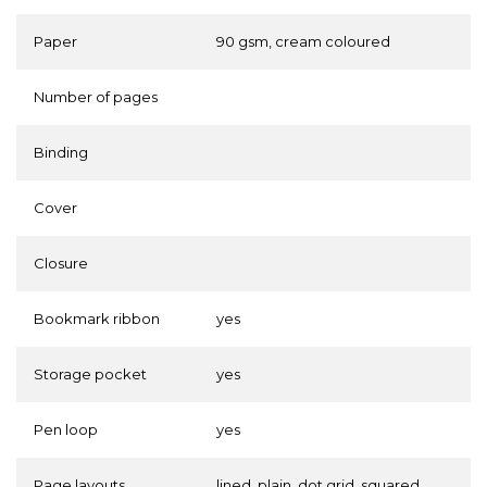
Paper
90 gsm, cream coloured
Number of pages
Binding
Cover
Closure
Bookmark ribbon
yes
Storage pocket
yes
Pen loop
yes
Page layouts
lined, plain, dot grid, squared