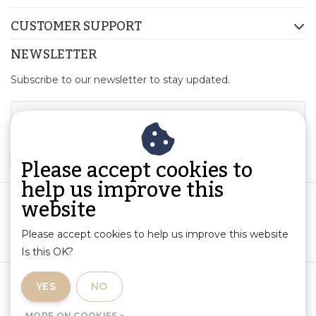
CUSTOMER SUPPORT
NEWSLETTER
Subscribe to our newsletter to stay updated.
SUBSCRIBE
Please accept cookies to
help us improve this
website
Please accept cookies to help us improve this website
Is this OK?
Terms and Conditions
|
Product Information and Liability
|
YES
NO
Privacy Policy
|
RSS Feed
MORE ON COOKIES »