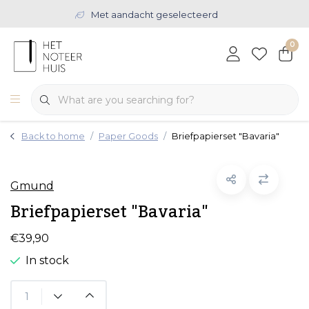
Met aandacht geselecteerd
0
Back to home
Paper Goods
Briefpapierset "Bavaria"
Gmund
Briefpapierset "Bavaria"
€39,90
In stock