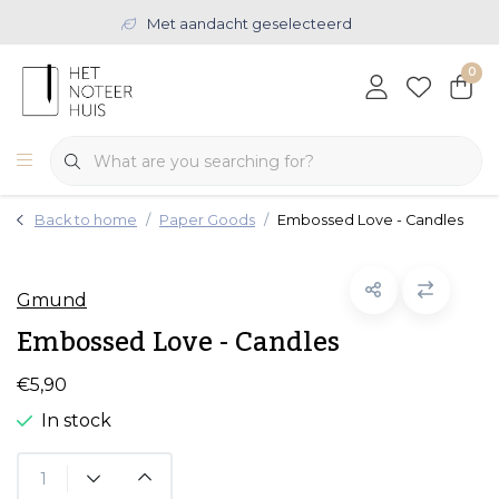
Met aandacht geselecteerd
0
Back to home
Paper Goods
Embossed Love - Candles
Gmund
Embossed Love - Candles
€5,90
In stock