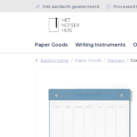
Met aandacht geselecteerd
Processed 
Paper Goods
Writing Instruments
O
Back to home
Paper Goods
Planners
Co