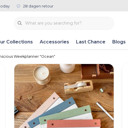
today
28 dagen retour
ur Collections
Accessories
Last Chance
Blogs
nscious Weekplanner "Ocean"