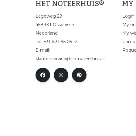
HET NOTEERHUIS®
MY
Lageweg 29
Login
4589KT Ossenisse
My or
Nederland
My wis
Tel:
+31 6 31 95 05 12
Compa
E-mail:
Reque
klantenservice@hetnoteerhuis.nl