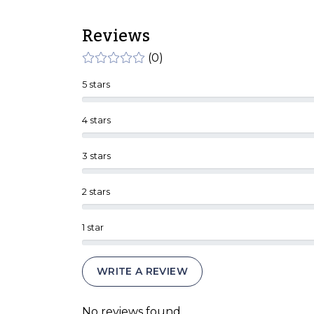
Reviews
(0)
5 stars
4 stars
3 stars
2 stars
1 star
WRITE A REVIEW
No reviews found