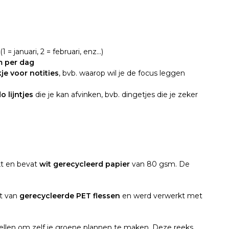
(1 = januari, 2 = februari, enz...)
m per dag
kje voor notities
, bvb. waarop wil je de focus leggen
o lijntjes
die je kan afvinken, bvb. dingetjes die je zeker
t en bevat
wit gerecycleerd papier
van 80 gsm. De
kt van
gerecycleerde PET flessen
en werd verwerkt met
stellen om zelf je groene plannen te maken. Deze reeks