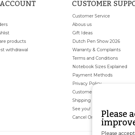
 ACCOUNT
CUSTOMER SUPP
Customer Service
ders
Abous us
hlist
Gift Ideas
re products
Dutch Pen Show 2026
st withdrawal
Warranty & Complaints
Terms and Conditions
Notebook Sizes Explained
Payment Methods
Privacy Policy
Customer Reviews
Shipping & returns
Please a
See you!
improve
Cancel Order
Please accept 