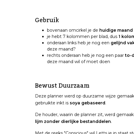
Gebruik
bovenaan omcirkel je de
huidige maand
je hebt 7 kolommen per blad, dus
1 kolo
onderaan links heb je nog een
gelijnd va
deze maand?
rechts onderaan heb je nog een paar
to-d
deze maand wil of moet doen
Bewust Duurzaam
Deze planner werd op duurzame wijze gemaak
gebruikte inkt is
soya gebaseerd
.
De houder, waarin de planner zit, werd gemaa
lijm zonder dierlijke bestanddelen
.
Met de reeks "Conscious" wil Letts je in staat 