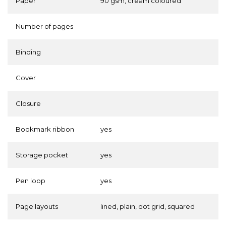
Paper
90 gsm, cream coloured
Number of pages
Binding
Cover
Closure
Bookmark ribbon
yes
Storage pocket
yes
Pen loop
yes
Page layouts
lined, plain, dot grid, squared