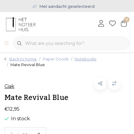
Met aandacht geselecteerd
0
Back to home
Paper Goods
Notebooks
Mate Revival Blue
Ciak
Mate Revival Blue
€12,95
In stock