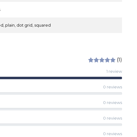
s
ed, plain, dot grid, squared
(1)
1 review
0 reviews
0 reviews
0 reviews
0 reviews