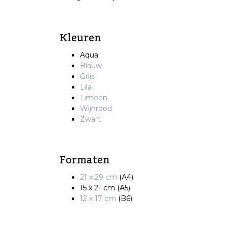
Kleuren
Aqua
Blauw
Grijs
Lila
Limoen
Wijnrood
Zwart
Formaten
21 x 29 cm
(A4)
15 x 21 cm (A5)
12 x 17 cm
(B6)