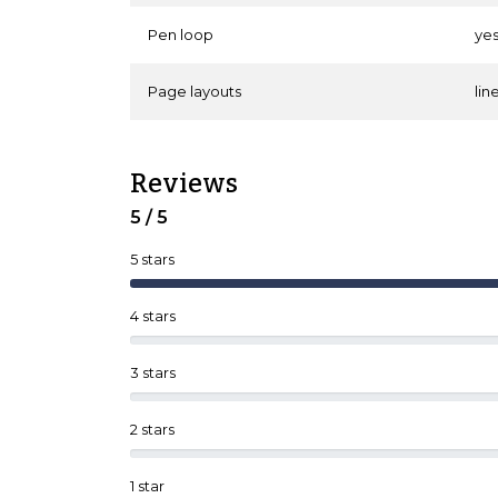
Pen loop
ye
Page layouts
lin
Reviews
5 / 5
5 stars
4 stars
3 stars
2 stars
1 star