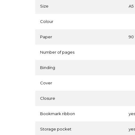
Size
A5
Colour
Paper
90
Number of pages
Binding
Cover
Closure
Bookmark ribbon
ye
Storage pocket
ye