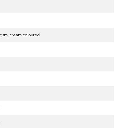
 gsm, cream coloured
s
s