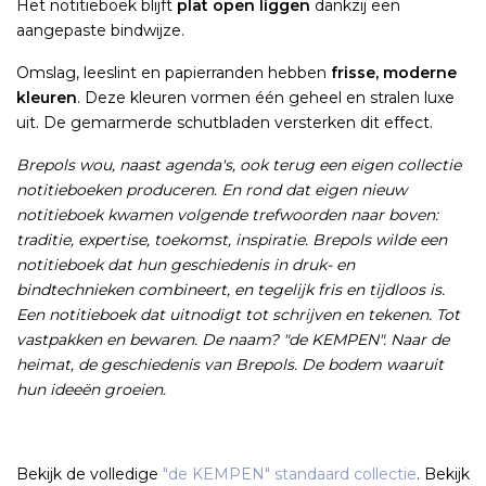
Het notitieboek blijft
plat open liggen
dankzij een
aangepaste bindwijze.
Omslag, leeslint en papierranden hebben
frisse, moderne
kleuren
. Deze kleuren vormen één geheel en stralen luxe
uit. De gemarmerde schutbladen versterken dit effect.
Brepols wou, naast agenda's, ook terug een eigen collectie
notitieboeken produceren. En rond dat eigen nieuw
notitieboek kwamen volgende trefwoorden naar boven:
traditie, expertise, toekomst, inspiratie. Brepols wilde een
notitieboek dat hun geschiedenis in druk- en
bindtechnieken combineert, en tegelijk fris en tijdloos is.
Een notitieboek dat uitnodigt tot schrijven en tekenen. Tot
vastpakken en bewaren. De naam? "de KEMPEN". Naar de
heimat, de geschiedenis van Brepols. De bodem waaruit
hun ideeën groeien.
Bekijk de volledige
"de KEMPEN" standaard collectie
. Bekijk