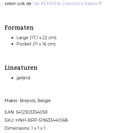
zeker ook de
"de KEMPEN Collector's Edition"
!
Formaten
Large (17,1 x 22 cm)
Pocket (11 x 16 cm)
Lineaturen
gelijnd
Maker: Brepols, België
EAN: 5412303354059
SKU: HNH-BRP-519633441068
Dimensions: 1 x 1 x 1