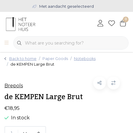
Met aandacht geselecteerd
0
Back to home
Paper Goods
Notebooks
de KEMPEN Large Brut
Brepols
de KEMPEN Large Brut
€18,95
In stock