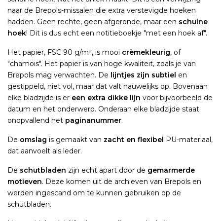
naar de Brepols-missalen die extra verstevigde hoeken
hadden. Geen rechte, geen afgeronde, maar een
schuine
hoek
! Dit is dus echt een notitieboekje "met een hoek af".
Het papier, FSC 90 g/m², is mooi
crèmekleurig
, of
"chamois". Het papier is van hoge kwaliteit, zoals je van
Brepols mag verwachten. De
lijntjes zijn subtiel
en
gestippeld, niet vol, maar dat valt nauwelijks op. Bovenaan
elke bladzijde is er
een extra dikke lijn
voor bijvoorbeeld de
datum en het onderwerp. Onderaan elke bladzijde staat
onopvallend het
paginanummer
.
De
omslag
is gemaakt van
zacht en flexibel
PU-materiaal,
dat aanvoelt als leder.
De
schutbladen
zijn echt apart door de
gemarmerde
motieven
. Deze komen uit de archieven van Brepols en
werden ingescand om te kunnen gebruiken op de
schutbladen.