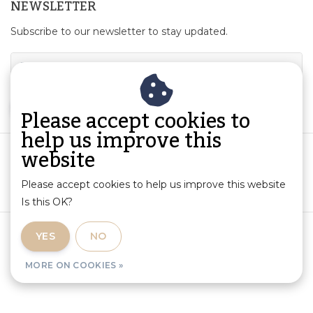
NEWSLETTER
Subscribe to our newsletter to stay updated.
SUBSCRIBE
Please accept cookies to
help us improve this
website
Please accept cookies to help us improve this website
Is this OK?
Terms and Conditions
|
Product Information and Liability
|
YES
NO
Privacy Policy
|
RSS Feed
MORE ON COOKIES »